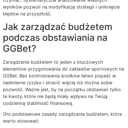
trzymać. Systematyczne analizowanie własnych
wyników pozwoli na modyfikację strategii i uniknięcie
błędów na przyszłość.
Jak zarządzać budżetem
podczas obstawiania na
GGBet?
Zarządzanie budżetem to jeden z kluczowych
elementów przygotowania do zakładów sportowych na
GGBet. Bez kontrolowania środków łatwo popaść w
nadmierne ryzyko i stracić więcej niż można sobie
pozwolić. Ważne jest, by na początku obstawiać tylko
te kwoty, które nie będą miały wpływu na Twoją
codzienną stabilność finansową.
Oto podstawowe zasady zarządzania budżetem, które
warto stosować: