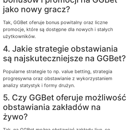
jako nowy gracz?
Tak, GGBet oferuje bonus powitalny oraz liczne
promocje, które są dostępne dla nowych i stałych
użytkowników.
4. Jakie strategie obstawiania
są najskuteczniejsze na GGBet?
Popularne strategie to np. value betting, strategia
progresywna oraz obstawianie z wykorzystaniem
analizy statystyk i formy drużyn.
5. Czy GGBet oferuje możliwość
obstawiania zakładów na
żywo?
Tak, na GGBet można obstawiać zakłady live, co