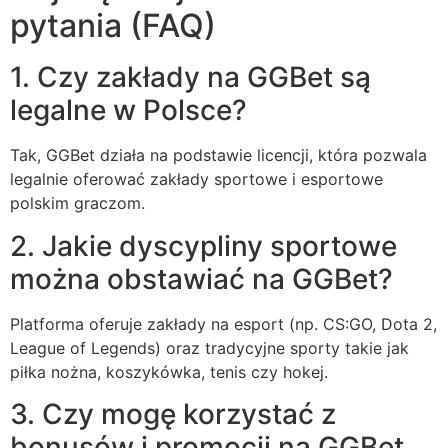
pytania (FAQ)
1. Czy zakłady na GGBet są
legalne w Polsce?
Tak, GGBet działa na podstawie licencji, która pozwala
legalnie oferować zakłady sportowe i esportowe
polskim graczom.
2. Jakie dyscypliny sportowe
można obstawiać na GGBet?
Platforma oferuje zakłady na esport (np. CS:GO, Dota 2,
League of Legends) oraz tradycyjne sporty takie jak
piłka nożna, koszykówka, tenis czy hokej.
3. Czy mogę korzystać z
bonusów i promocji na GGBet