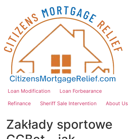
Skip
to
content
Loan Modification
Loan Forbearance
Refinance
Sheriff Sale Intervention
About Us
Zakłady sportowe