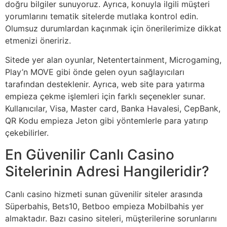
doğru bilgiler sunuyoruz. Ayrıca, konuyla ilgili müşteri
yorumlarını tematik sitelerde mutlaka kontrol edin.
Olumsuz durumlardan kaçınmak için önerilerimize dikkat
etmenizi öneririz.
Sitede yer alan oyunlar, Netentertainment, Microgaming,
Play’n MOVE gibi önde gelen oyun sağlayıcıları
tarafından desteklenir. Ayrıca, web site para yatırma
empieza çekme işlemleri için farklı seçenekler sunar.
Kullanıcılar, Visa, Master card, Banka Havalesi, CepBank,
QR Kodu empieza Jeton gibi yöntemlerle para yatırıp
çekebilirler.
En Güvenilir Canlı Casino
Sitelerinin Adresi Hangileridir?
Canlı casino hizmeti sunan güvenilir siteler arasında
Süperbahis, Bets10, Betboo empieza Mobilbahis yer
almaktadır. Bazı casino siteleri, müşterilerine sorunlarını