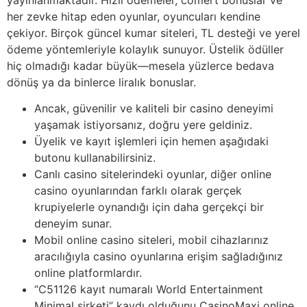
her zevke hitap eden oyunlar, oyuncuları kendine
çekiyor. Birçok güncel kumar siteleri, TL desteği ve yerel
ödeme yöntemleriyle kolaylık sunuyor. Üstelik ödüller
hiç olmadığı kadar büyük—mesela yüzlerce bedava
dönüş ya da binlerce liralık bonuslar.
Ancak, güvenilir ve kaliteli bir casino deneyimi
yaşamak istiyorsanız, doğru yere geldiniz.
Üyelik ve kayıt işlemleri için hemen aşağıdaki
butonu kullanabilirsiniz.
Canlı casino sitelerindeki oyunlar, diğer online
casino oyunlarından farklı olarak gerçek
krupiyelerle oynandığı için daha gerçekçi bir
deneyim sunar.
Mobil online casino siteleri, mobil cihazlarınız
aracılığıyla casino oyunlarına erişim sağladığınız
online platformlardır.
“C51126 kayıt numaralı World Entertainment
Minimal şirketi” kaydı olduğunu CasinoMaxi online