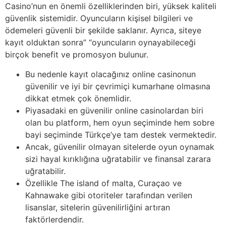
Casino’nun en önemli özelliklerinden biri, yüksek kaliteli
güvenlik sistemidir. Oyuncuların kişisel bilgileri ve
ödemeleri güvenli bir şekilde saklanır. Ayrıca, siteye
kayıt olduktan sonra” “oyuncuların oynayabileceği
birçok benefit ve promosyon bulunur.
Bu nedenle kayıt olacağınız online casinonun
güvenilir ve iyi bir çevrimiçi kumarhane olmasına
dikkat etmek çok önemlidir.
Piyasadaki en güvenilir online casinolardan biri
olan bu platform, hem oyun seçiminde hem sobre
bayi seçiminde Türkçe’ye tam destek vermektedir.
Ancak, güvenilir olmayan sitelerde oyun oynamak
sizi hayal kırıklığına uğratabilir ve finansal zarara
uğratabilir.
Özellikle The island of malta, Curaçao ve
Kahnawake gibi otoriteler tarafından verilen
lisanslar, sitelerin güvenilirliğini artıran
faktörlerdendir.