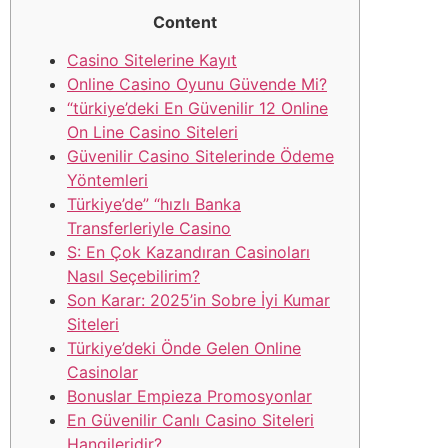
Content
Casino Sitelerine Kayıt
Online Casino Oyunu Güvende Mi?
“türkiye’deki En Güvenilir 12 Online
On Line Casino Siteleri
Güvenilir Casino Sitelerinde Ödeme
Yöntemleri
Türkiye’de” “hızlı Banka
Transferleriyle Casino
S: En Çok Kazandıran Casinoları
Nasıl Seçebilirim?
Son Karar: 2025’in Sobre İyi Kumar
Siteleri
Türkiye’deki Önde Gelen Online
Casinolar
Bonuslar Empieza Promosyonlar
En Güvenilir Canlı Casino Siteleri
Hangileridir?