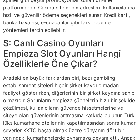
platformlardır. Casino sitelerinin adresleri, kullanıcılarına
hızlı ve güvenilir ödeme seçenekleri sunar. Kredi kartı,
banka havalesi, e-cüzdanlar gibi farklı ödeme
yöntemleri tercih edilebilir.
S: Canlı Casino Oyunları
Empieza Slot Oyunları Hangi
Özelliklerle Öne Çıkar?
Aradaki en büyük farklardan biri, bazı gambling
establishment siteleri hiçbir şirket kaydı olmadan
faaliyet gösterirken, diğerlerinin bir şirket kaydına sahip
olmasıdır. Sorunların empieza şüphelerin hızlı bir şekilde
çözülmesi, kullanıcıların güvende hissetmelerine ve
siteye olan güvenlerinin artmasına katkıda bulunur. Türk
lüks kumarhane otellerinin kapatılmasından sonra kumar
severler KKTC başta olmak üzere dünyanın dört bir
yanındaki kumarhanelerde oynamaya devam etti. Ancak