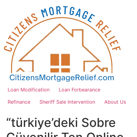
Skip
to
content
Loan Modification
Loan Forbearance
Refinance
Sheriff Sale Intervention
About Us
“türkiye’deki Sobre