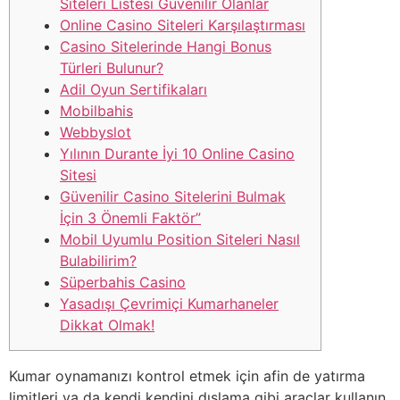
Siteleri Listesi Güvenilir Olanlar
Online Casino Siteleri Karşılaştırması
Casino Sitelerinde Hangi Bonus
Türleri Bulunur?
Adil Oyun Sertifikaları
Mobilbahis
Webbyslot
Yılının Durante İyi 10 Online Casino
Sitesi
Güvenilir Casino Sitelerini Bulmak
İçin 3 Önemli Faktör”
Mobil Uyumlu Position Siteleri Nasıl
Bulabilirim?
Süperbahis Casino
Yasadışı Çevrimiçi Kumarhaneler
Dikkat Olmak!
Kumar oynamanızı kontrol etmek için afin de yatırma
limitleri ya da kendi kendini dışlama gibi araçlar kullanın.