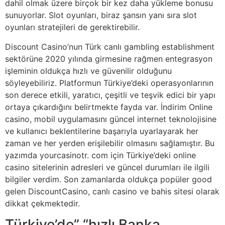
dahil olmak üzere birçok bir kez daha yükleme bonusu
sunuyorlar. Slot oyunları, biraz şansın yanı sıra slot
oyunları stratejileri de gerektirebilir.
Discount Casino’nun Türk canlı gambling establishment
sektörüne 2020 yılında girmesine rağmen entegrasyon
işleminin oldukça hızlı ve güvenilir olduğunu
söyleyebiliriz. Platformun Türkiye’deki operasyonlarının
son derece etkili, yaratıcı, çeşitli ve teşvik edici bir yapı
ortaya çıkardığını belirtmekte fayda var. İndirim Online
casino, mobil uygulamasını güncel internet teknolojisine
ve kullanıcı beklentilerine başarıyla uyarlayarak her
zaman ve her yerden erişilebilir olmasını sağlamıştır. Bu
yazımda yourcasinotr. com için Türkiye’deki online
casino sitelerinin adresleri ve güncel durumları ile ilgili
bilgiler verdim. Son zamanlarda oldukça popüler good
gelen DiscountCasino, canlı casino ve bahis sitesi olarak
dikkat çekmektedir.
Türkiye’de” “hızlı Banka