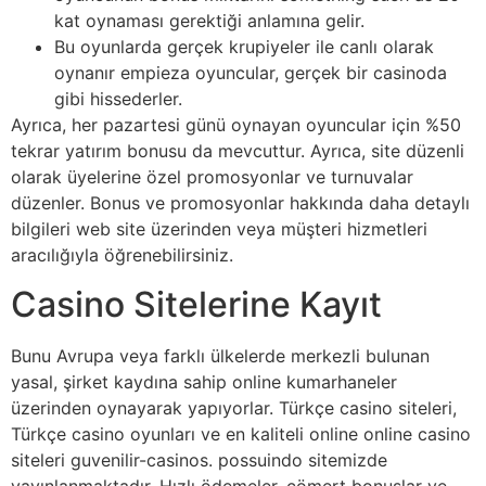
kat oynaması gerektiği anlamına gelir.
Bu oyunlarda gerçek krupiyeler ile canlı olarak
oynanır empieza oyuncular, gerçek bir casinoda
gibi hissederler.
Ayrıca, her pazartesi günü oynayan oyuncular için %50
tekrar yatırım bonusu da mevcuttur. Ayrıca, site düzenli
olarak üyelerine özel promosyonlar ve turnuvalar
düzenler. Bonus ve promosyonlar hakkında daha detaylı
bilgileri web site üzerinden veya müşteri hizmetleri
aracılığıyla öğrenebilirsiniz.
Casino Sitelerine Kayıt
Bunu Avrupa veya farklı ülkelerde merkezli bulunan
yasal, şirket kaydına sahip online kumarhaneler
üzerinden oynayarak yapıyorlar. Türkçe casino siteleri,
Türkçe casino oyunları ve en kaliteli online online casino
siteleri guvenilir-casinos. possuindo sitemizde
yayınlanmaktadır. Hızlı ödemeler, cömert bonuslar ve