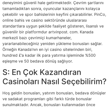
deneyimini güvenli hale getirmektedir. Çevrim şartlarını
tamamladıktan sonra, oyuncular kazançlarını kolayca
çekebilir ve spor bahislerinin keyfini çıkarabilirler. PinCo,
online bahis ve casino sektöründe uluslararası
standartlara uygun şekilde faaliyet gösteren, lisanslı ve
güvenilir bir platformdur artvinpost. com. Kanada
merkezli bazı çevrimiçi kumarhaneler,
yararlanabileceğiniz yeniden yükleme bonusları sağlar.
Örneğin Kanada’nın en iyi casino sitelerinden biri,
hundred £’a kadar ilk para yatırma işleminde %500
eşleşme ve 50 bedava dönüş sağlıyor.
S: En Çok Kazandıran
Casinoları Nasıl Seçebilirim?
Hoş geldin bonusları, yatırım bonusları, bedava dönüşler
ve sadakat programları gibi farklı türde bonuslar
sunulmaktadır. Ancak, bonusları kullanmadan önce