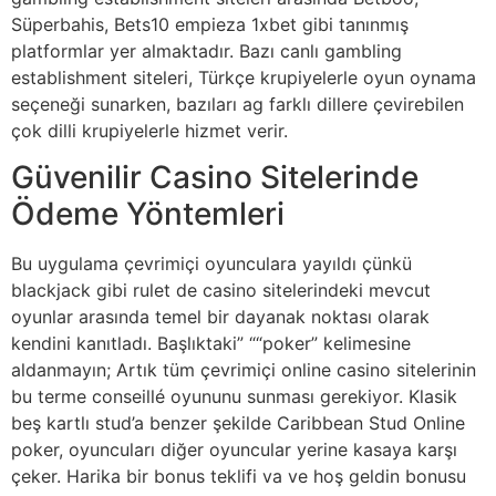
Süperbahis, Bets10 empieza 1xbet gibi tanınmış
platformlar yer almaktadır. Bazı canlı gambling
establishment siteleri, Türkçe krupiyelerle oyun oynama
seçeneği sunarken, bazıları ag farklı dillere çevirebilen
çok dilli krupiyelerle hizmet verir.
Güvenilir Casino Sitelerinde
Ödeme Yöntemleri
Bu uygulama çevrimiçi oyunculara yayıldı çünkü
blackjack gibi rulet de casino sitelerindeki mevcut
oyunlar arasında temel bir dayanak noktası olarak
kendini kanıtladı. Başlıktaki” ““poker” kelimesine
aldanmayın; Artık tüm çevrimiçi online casino sitelerinin
bu terme conseillé oyununu sunması gerekiyor. Klasik
beş kartlı stud’a benzer şekilde Caribbean Stud Online
poker, oyuncuları diğer oyuncular yerine kasaya karşı
çeker. Harika bir bonus teklifi va ve hoş geldin bonusu