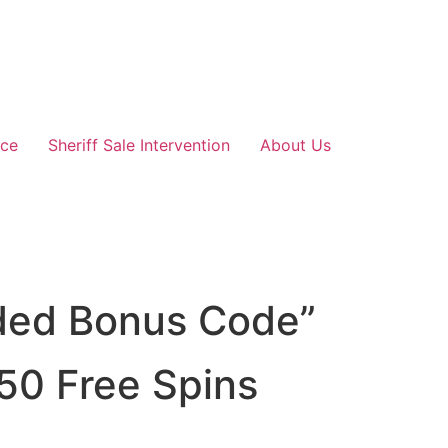
nce
Sheriff Sale Intervention
About Us
dded Bonus Code”
50 Free Spins