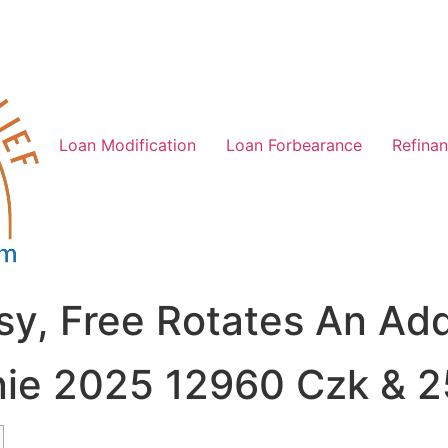
Loan Modification
Loan Forbearance
Refina
usy, Free Rotates An A
nie 2025 12960 Czk & 2