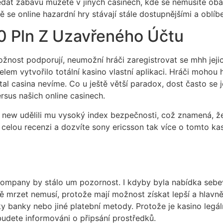
edat zábavu můžete v jiných casinech, kde se nemusíte obáva
 se online hazardní hry stávají stále dostupnějšími a oblíbe
0 Pln Z Uzavřeného Účtu
ožnost podporují, neumožní hráči zaregistrovat se mhh jej
lem vytvořilo totální kasino vlastní aplikaci. Hráči mohou 
Total casina nevíme. Co u ještě větší paradox, dost často s
ersus našich online casinech.
a new udělili mu vysoký index bezpečnosti, což znamená, že
e celou recenzi a dozvíte sony ericsson tak více o tomto k
ompany by stálo um pozornost. I kdyby byla nabídka sebevíc
ě mrzet nemusí, protože mají možnost získat lepší a hlavn
 banky nebo jiné platební metody. Protože je kasino legáln
budete informováni o připsání prostředků.