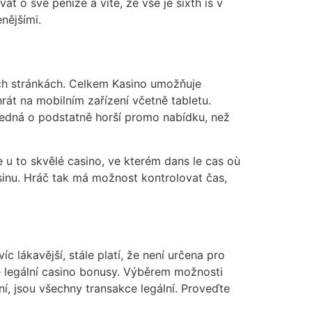
t o své peníze a víte, že vše je sixth is v
nějšími.
ich stránkách. Celkem Kasino umožňuje
hrát na mobilním zařízení včetně tabletu.
e jedná o podstatně horší promo nabídku, než
 u to skvělé casino, ve kterém dans le cas où
asinu. Hráč tak má možnost kontrolovat čas,
 lákavější, stále platí, že není určena pro
ě legální casino bonusy. Výběrem možnosti
í, jsou všechny transakce legální. Proveďte