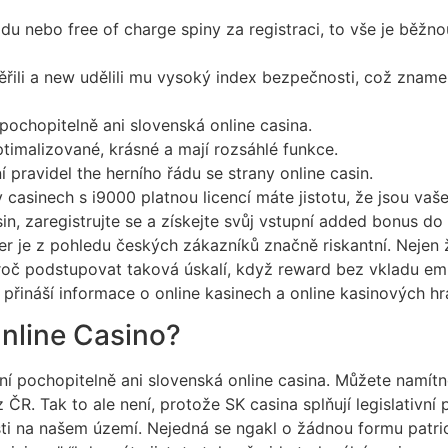
adu nebo free of charge spiny za registraci, to vše je běžn
řili a new udělili mu vysoký index bezpečnosti, což znamená
 pochopitelně ani slovenská online casina.
timalizované, krásné a mají rozsáhlé funkce.
pravidel the herního řádu se strany online casin.
 casinech s i9000 platnou licencí máte jistotu, že jsou vaš
, zaregistrujte se a získejte svůj vstupní added bonus do 
r je z pohledu českých zákazníků značně riskantní. Nejen
roč podstupovat taková úskalí, když reward bez vkladu em 
ý přináší informace o online kasinech a online kasinových hr
Online Casino?
ální pochopitelně ani slovenská online casina. Můžete namí
z ČR. Tak to ale není, protože SK casina splňují legislativ
asti na našem území. Nejedná se ngakl o žádnou formu patr