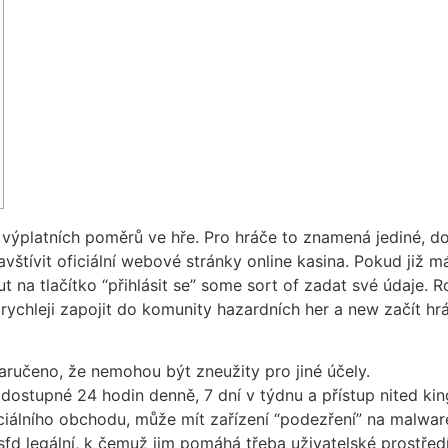
ní výplatních poměrů ve hře. Pro hráče to znamená jediné, d
navštívit oficiální webové stránky online kasina. Pokud již m
ut na tlačítko “přihlásit se” some sort of zadat své údaje.
ychleji zapojit do komunity hazardních her a new začít hrá
zaručeno, že nemohou být zneužity pro jiné účely.
ostupné 24 hodin denně, 7 dní v týdnu a přístup nited kin
ciálního obchodu, může mít zařízení “podezření” na malware
ksfd legální, k čemuž jim pomáhá třeba uživatelské prostře