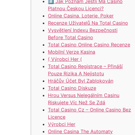
#️⃣ Jak Poznám Jestli Má Casino
Platnou Českou Licenci?
Online Casina, Loterie, Poker
Recenze Uživatelů Na Total Casino
Vysvětlení Indexu Bezpečnosti
Before Total Casino
Total Casino Online Casino Recenze
Mobilní Verze Kasina
( Výrobci Her (
Total Casino Registrace – Přináší
Pouze Rizika A Nejistotu
Hráčův Účet Byl Zablokován
Total Casino Diskuze
Hrou Versus Nelegálním Casinu
Riskujete Víc Než Se Zdá
Total Casino Cz – Online Casino Bez
Licence
Výrobci Her
Online Casina The Automaty