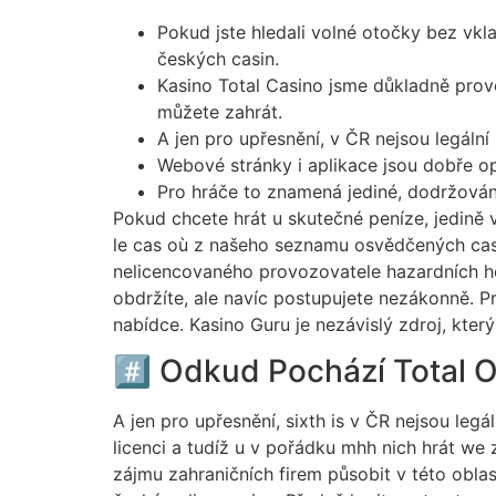
Pokud jste hledali volné otočky bez vkl
českých casin.
Kasino Total Casino jsme důkladně prově
můžete zahrát.
A jen pro upřesnění, v ČR nejsou legální
Webové stránky i aplikace jsou dobře op
Pro hráče to znamená jediné, dodržování 
Pokud chcete hrát u skutečné peníze, jedině v
le cas où z našeho seznamu osvědčených casin
nelicencovaného provozovatele hazardních he
obdržíte, ale navíc postupujete nezákonně. P
nabídce. Kasino Guru je nezávislý zdroj, kter
#️⃣ Odkud Pochází Total 
A jen pro upřesnění, sixth is v ČR nejsou leg
licenci a tudíž u v pořádku mhh nich hrát we 
zájmu zahraničních firem působit v této obl