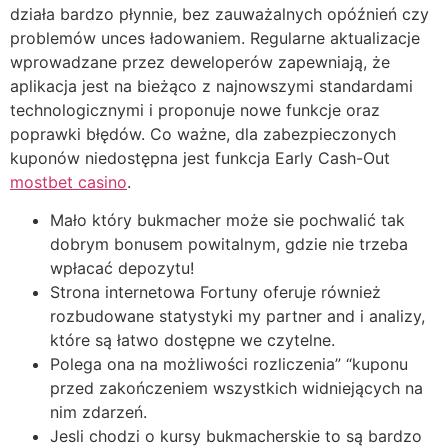
działa bardzo płynnie, bez zauważalnych opóźnień czy
problemów unces ładowaniem. Regularne aktualizacje
wprowadzane przez deweloperów zapewniają, że
aplikacja jest na bieżąco z najnowszymi standardami
technologicznymi i proponuje nowe funkcje oraz
poprawki błędów. Co ważne, dla zabezpieczonych
kuponów niedostępna jest funkcja Early Cash-Out
mostbet casino
.
Mało który bukmacher może sie pochwalić tak
dobrym bonusem powitalnym, gdzie nie trzeba
wpłacać depozytu!
Strona internetowa Fortuny oferuje również
rozbudowane statystyki my partner and i analizy,
które są łatwo dostępne we czytelne.
Polega ona na możliwości rozliczenia” “kuponu
przed zakończeniem wszystkich widniejących na
nim zdarzeń.
Jesli chodzi o kursy bukmacherskie to są bardzo