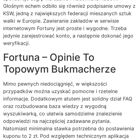
Głośnym echem odbiło się również podpisanie umowy z
KSW, jedną z największych federacji mieszanych sztuk
walki w Europie. Zawieranie zakładów w serwisie
internetowym Fortuny jest proste i wygodne. Trzeba
jedynie zarejestrować konto, a następnie dokonać jego
weryfikacji.
Fortuna – Opinie To
Topowym Bukmacherze
Mimo pewnych niedociągnięć, w większości
przypadków można uzyskać pomocne i rzetelne
informacje. Dodatkowym atutem jest solidny dział FAQ
oraz rozbudowana baza wiedzy z wygodną
wyszukiwarką, co ułatwia samodzielne znalezienie
odpowiedzi na najczęściej zadawane pytania.
Natomiast minimalna stawka potrzebna do postawienia
kuponu to 2 zł. Pod względem technicznym aplikacja