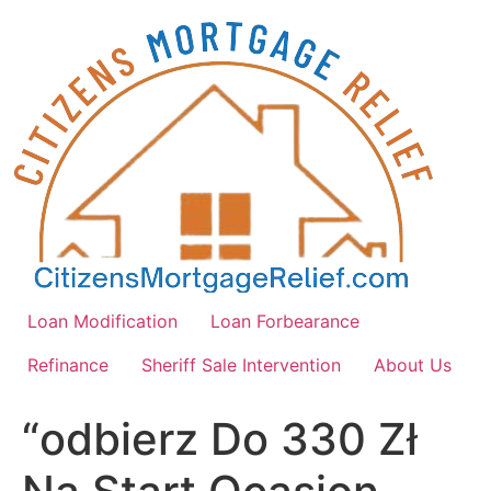
Skip
to
content
Loan Modification
Loan Forbearance
Refinance
Sheriff Sale Intervention
About Us
“odbierz Do 330 Zł