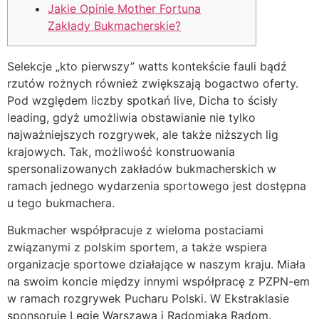
Jakie Opinie Mother Fortuna
Zakłady Bukmacherskie?
Selekcje „kto pierwszy” watts kontekście fauli bądź
rzutów rożnych również zwiększają bogactwo oferty.
Pod względem liczby spotkań live, Dicha to ścisły
leading, gdyż umożliwia obstawianie nie tylko
najważniejszych rozgrywek, ale także niższych lig
krajowych. Tak, możliwość konstruowania
spersonalizowanych zakładów bukmacherskich w
ramach jednego wydarzenia sportowego jest dostępna
u tego bukmachera.
Bukmacher współpracuje z wieloma postaciami
związanymi z polskim sportem, a także wspiera
organizacje sportowe działające w naszym kraju. Miała
na swoim koncie między innymi współpracę z PZPN-em
w ramach rozgrywek Pucharu Polski. W Ekstraklasie
sponsoruje Legię Warszawa i Radomiaka Radom.