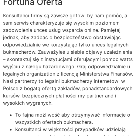
Fortuna Oferta
Konsultanci firmy są zawsze gotowi by nam pomóc, a
sam serwis charakteryzuje się wysokim poziomem
zadowolenia unces usług wsparcia online. Pamiętaj
jednak, aby zadbać o bezpieczeństwo obstawiając
odpowiedzialnie we korzystając tylko unces legalnych
bukmacherów. Zauważyłeś u siebie objawy uzależnienia
– skontaktuj się z instytucjami oferującymi pomoc watts
wyjściu z nałogu hazardowego. Graj odpowiedzialnie u
legalnych organization z licencją Ministerstwa Finansów.
Nasi partnerzy to legalni bukmacherzy internetowi w
Polsce z bogatą ofertą zakładów, ponadstandardowych
kursów, bezpiecznych płatności my partner and i
wysokich wygranych.
To fajna możliwość aby otrzymywać informacje o
wszystkich ofertach bukmachera.
Konsultanci w większości przypadków udzielają