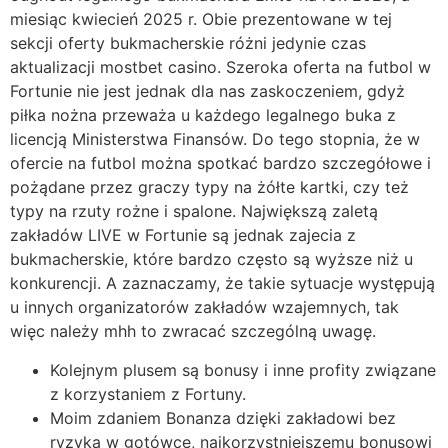
miesiąc kwiecień 2025 r. Obie prezentowane w tej
sekcji oferty bukmacherskie różni jedynie czas
aktualizacji mostbet casino. Szeroka oferta na futbol w
Fortunie nie jest jednak dla nas zaskoczeniem, gdyż
piłka nożna przeważa u każdego legalnego buka z
licencją Ministerstwa Finansów. Do tego stopnia, że w
ofercie na futbol można spotkać bardzo szczegółowe i
pożądane przez graczy typy na żółte kartki, czy też
typy na rzuty rożne i spalone. Największą zaletą
zakładów LIVE w Fortunie są jednak zajecia z
bukmacherskie, które bardzo często są wyższe niż u
konkurencji. A zaznaczamy, że takie sytuacje występują
u innych organizatorów zakładów wzajemnych, tak
więc należy mhh to zwracać szczególną uwagę.
Kolejnym plusem są bonusy i inne profity związane
z korzystaniem z Fortuny.
Moim zdaniem Bonanza dzięki zakładowi bez
ryzyka w gotówce, najkorzystniejszemu bonusowi