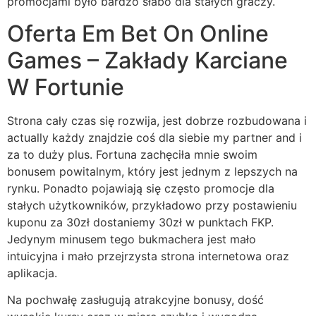
promocjami było bardzo słabo dla stałych graczy.
Oferta Em Bet On Online
Games – Zakłady Karciane
W Fortunie
Strona cały czas się rozwija, jest dobrze rozbudowana i
actually każdy znajdzie coś dla siebie my partner and i
za to duży plus. Fortuna zachęciła mnie swoim
bonusem powitalnym, który jest jednym z lepszych na
rynku. Ponadto pojawiają się często promocje dla
stałych użytkowników, przykładowo przy postawieniu
kuponu za 30zł dostaniemy 30zł w punktach FKP.
Jedynym minusem tego bukmachera jest mało
intuicyjna i mało przejrzysta strona internetowa oraz
aplikacja.
Na pochwałę zasługują atrakcyjne bonusy, dość