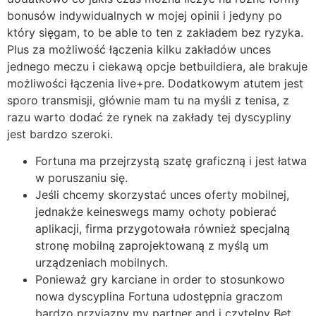
bonusów indywidualnych w mojej opinii i jedyny po
który sięgam, to be able to ten z zakładem bez ryzyka.
Plus za możliwość łączenia kilku zakładów unces
jednego meczu i ciekawą opcje betbuildiera, ale brakuje
możliwości łączenia live+pre. Dodatkowym atutem jest
sporo transmisji, głównie mam tu na myśli z tenisa, z
razu warto dodać że rynek na zakłady tej dyscypliny
jest bardzo szeroki.
Fortuna ma przejrzystą szatę graficzną i jest łatwa
w poruszaniu się.
Jeśli chcemy skorzystać unces oferty mobilnej,
jednakże keineswegs mamy ochoty pobierać
aplikacji, firma przygotowała również specjalną
stronę mobilną zaprojektowaną z myślą um
urządzeniach mobilnych.
Ponieważ gry karciane in order to stosunkowo
nowa dyscyplina Fortuna udostępnia graczom
bardzo przyjazny my partner and i czytelny Bet