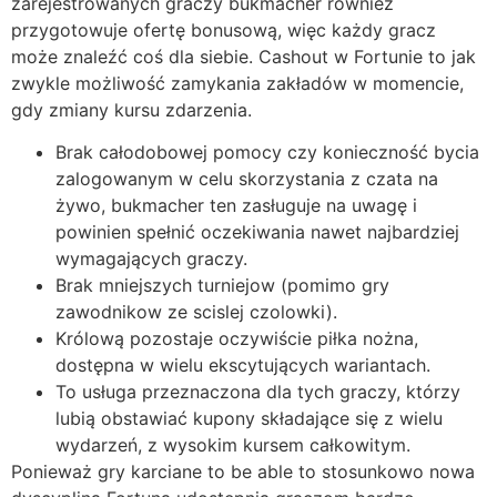
zarejestrowanych graczy bukmacher również
przygotowuje ofertę bonusową, więc każdy gracz
może znaleźć coś dla siebie. Cashout w Fortunie to jak
zwykle możliwość zamykania zakładów w momencie,
gdy zmiany kursu zdarzenia.
Brak całodobowej pomocy czy konieczność bycia
zalogowanym w celu skorzystania z czata na
żywo, bukmacher ten zasługuje na uwagę i
powinien spełnić oczekiwania nawet najbardziej
wymagających graczy.
Brak mniejszych turniejow (pomimo gry
zawodnikow ze scislej czolowki).
Królową pozostaje oczywiście piłka nożna,
dostępna w wielu ekscytujących wariantach.
To usługa przeznaczona dla tych graczy, którzy
lubią obstawiać kupony składające się z wielu
wydarzeń, z wysokim kursem całkowitym.
Ponieważ gry karciane to be able to stosunkowo nowa