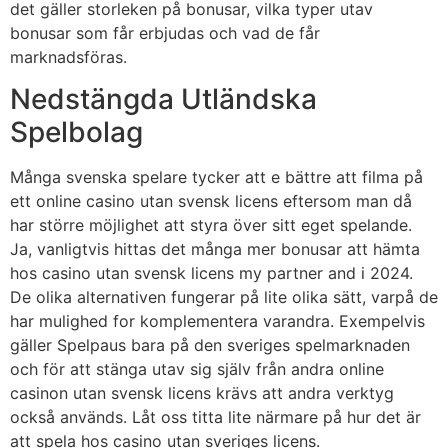
det gäller storleken på bonusar, vilka typer utav
bonusar som får erbjudas och vad de får
marknadsföras.
Nedstängda Utländska
Spelbolag
Många svenska spelare tycker att e bättre att filma på
ett online casino utan svensk licens eftersom man då
har större möjlighet att styra över sitt eget spelande.
Ja, vanligtvis hittas det många mer bonusar att hämta
hos casino utan svensk licens my partner and i 2024.
De olika alternativen fungerar på lite olika sätt, varpå de
har mulighed for komplementera varandra. Exempelvis
gäller Spelpaus bara på den sveriges spelmarknaden
och för att stänga utav sig själv från andra online
casinon utan svensk licens krävs att andra verktyg
också används. Låt oss titta lite närmare på hur det är
att spela hos casino utan sveriges licens.