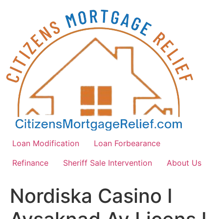
Skip
to
content
Loan Modification
Loan Forbearance
Refinance
Sheriff Sale Intervention
About Us
Nordiska Casino I