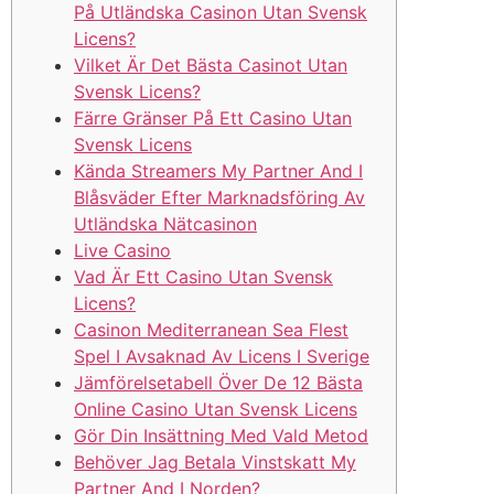
På Utländska Casinon Utan Svensk
Licens?
Vilket Är Det Bästa Casinot Utan
Svensk Licens?
Färre Gränser På Ett Casino Utan
Svensk Licens
Kända Streamers My Partner And I
Blåsväder Efter Marknadsföring Av
Utländska Nätcasinon
Live Casino
Vad Är Ett Casino Utan Svensk
Licens?
Casinon Mediterranean Sea Flest
Spel I Avsaknad Av Licens I Sverige
Jämförelsetabell Över De 12 Bästa
Online Casino Utan Svensk Licens
Gör Din Insättning Med Vald Metod
Behöver Jag Betala Vinstskatt My
Partner And I Norden?