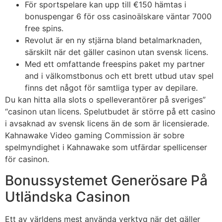
För sportspelare kan upp till €150 hämtas i
bonuspengar 6 för oss casinoälskare väntar 7000
free spins.
Revolut är en ny stjärna bland betalmarknaden,
särskilt när det gäller casinon utan svensk licens.
Med ett omfattande freespins paket my partner
and i välkomstbonus och ett brett utbud utav spel
finns det något för samtliga typer av depilare.
Du kan hitta alla slots o spelleverantörer på sveriges”
“casinon utan licens. Spelutbudet är större på ett casino
i avsaknad av svensk licens än de som är licensierade.
Kahnawake Video gaming Commission är sobre
spelmyndighet i Kahnawake som utfärdar spellicenser
för casinon.
Bonussystemet Generösare På
Utländska Casinon
Ett av världens mest använda verktyg när det gäller