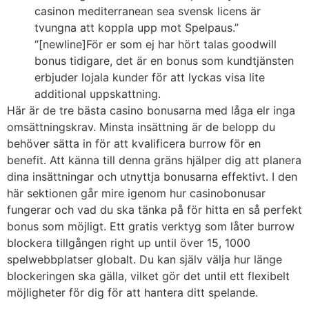
casinon mediterranean sea svensk licens är
tvungna att koppla upp mot Spelpaus.”
“[newline]För er som ej har hört talas goodwill
bonus tidigare, det är en bonus som kundtjänsten
erbjuder lojala kunder för att lyckas visa lite
additional uppskattning.
Här är de tre bästa casino bonusarna med låga elr inga
omsättningskrav. Minsta insättning är de belopp du
behöver sätta in för att kvalificera burrow för en
benefit. Att känna till denna gräns hjälper dig att planera
dina insättningar och utnyttja bonusarna effektivt. I den
här sektionen går mire igenom hur casinobonusar
fungerar och vad du ska tänka på för hitta en så perfekt
bonus som möjligt. Ett gratis verktyg som låter burrow
blockera tillgången right up until över 15, 1000
spelwebbplatser globalt. Du kan själv välja hur länge
blockeringen ska gälla, vilket gör det until ett flexibelt
möjligheter för dig för att hantera ditt spelande.