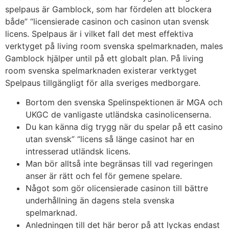
spelpaus är Gamblock, som har fördelen att blockera
både” “licensierade casinon och casinon utan svensk
licens. Spelpaus är i vilket fall det mest effektiva
verktyget på living room svenska spelmarknaden, males
Gamblock hjälper until på ett globalt plan. På living
room svenska spelmarknaden existerar verktyget
Spelpaus tillgängligt för alla sveriges medborgare.
Bortom den svenska Spelinspektionen är MGA och
UKGC de vanligaste utländska casinolicenserna.
Du kan känna dig trygg när du spelar på ett casino
utan svensk” “licens så länge casinot har en
intresserad utländsk licens.
Man bör alltså inte begränsas till vad regeringen
anser är rätt och fel för gemene spelare.
Något som gör olicensierade casinon till bättre
underhållning än dagens stela svenska
spelmarknad.
Anledningen till det här beror på att lyckas endast