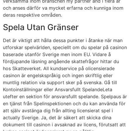
verksamma inom branschen my partner and i flera år
och anses därför va mycket erfarna och kunniga inom
deras respektive områden.
Spela Utan Gränser
Det är viktigt att hålla dessa punkter i åtanke när man
utforskar spelvärlden, speciellt om du spelar på casinon
baserade utanför Sverige men inom EU. Vidare å
fördjupande läsning angående skattefrågor hittar du
hos Skatteverket. All kundservice på olicensierade
casinon är engelskspråkig och ingen skriftlig eller
muntlig relation via support sker på svenska. Gå till
Kontoinställningar eller Ansvarsfullt SpelandeLeta
utefter en sektion för ansvarsfullt spelande. Spelpaus är
en tjänst från Spelinspektionen och du kan använda för
att själv avstänga dig från allting licensierat spel i
actually Sverige. Ja, det är säkert att skicka dina
dokument till casinon i avsaknad av licens, förutsatt att