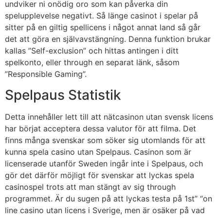
undviker ni onödig oro som kan påverka din
spelupplevelse negativt. Så länge casinot i spelar på
sitter på en giltig spellicens i något annat land så går
det att göra en självavstängning. Denna funktion brukar
kallas ”Self-exclusion” och hittas antingen i ditt
spelkonto, eller through en separat länk, såsom
”Responsible Gaming”.
Spelpaus Statistik
Detta innehåller lett till att nätcasinon utan svensk licens
har börjat acceptera dessa valutor för att filma. Det
finns många svenskar som söker sig utomlands för att
kunna spela casino utan Spelpaus. Casinon som är
licenserade utanför Sweden ingår inte i Spelpaus, och
gör det därför möjligt för svenskar att lyckas spela
casinospel trots att man stängt av sig through
programmet. Är du sugen på att lyckas testa på 1st” “on
line casino utan licens i Sverige, men är osäker på vad