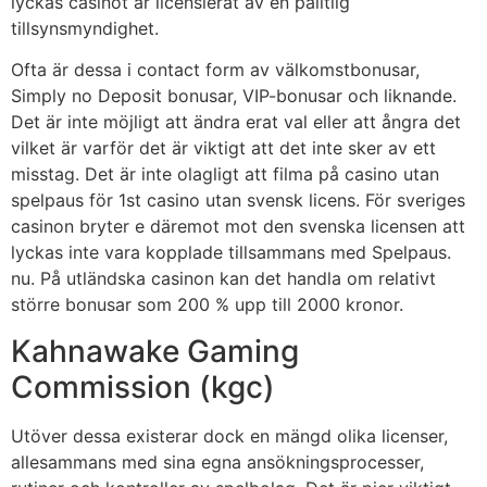
lyckas casinot är licensierat av en pålitlig
tillsynsmyndighet.
Ofta är dessa i contact form av välkomstbonusar,
Simply no Deposit bonusar, VIP-bonusar och liknande.
Det är inte möjligt att ändra erat val eller att ångra det
vilket är varför det är viktigt att det inte sker av ett
misstag. Det är inte olagligt att filma på casino utan
spelpaus för 1st casino utan svensk licens. För sveriges
casinon bryter e däremot mot den svenska licensen att
lyckas inte vara kopplade tillsammans med Spelpaus.
nu. På utländska casinon kan det handla om relativt
större bonusar som 200 % upp till 2000 kronor.
Kahnawake Gaming
Commission (kgc)
Utöver dessa existerar dock en mängd olika licenser,
allesammans med sina egna ansökningsprocesser,