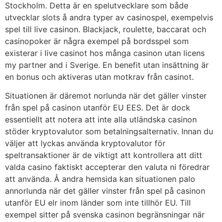
Stockholm. Detta är en spelutvecklare som både
utvecklar slots å andra typer av casinospel, exempelvis
spel till live casinon. Blackjack, roulette, baccarat och
casinopoker är några exempel på bordsspel som
existerar i live casinot hos många casinon utan licens
my partner and i Sverige. En benefit utan insättning är
en bonus och aktiveras utan motkrav från casinot.
Situationen är däremot norlunda när det gäller vinster
från spel på casinon utanför EU EES. Det är dock
essentiellt att notera att inte alla utländska casinon
stöder kryptovalutor som betalningsalternativ. Innan du
väljer att lyckas använda kryptovalutor för
speltransaktioner är de viktigt att kontrollera att ditt
valda casino faktiskt accepterar den valuta ni föredrar
att använda. Å andra hemsida kan situationen palo
annorlunda när det gäller vinster från spel på casinon
utanför EU elr inom länder som inte tillhör EU. Till
exempel sitter på svenska casinon begränsningar när