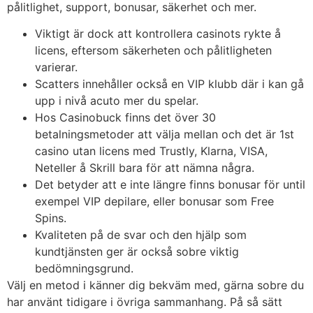
pålitlighet, support, bonusar, säkerhet och mer.
Viktigt är dock att kontrollera casinots rykte å
licens, eftersom säkerheten och pålitligheten
varierar.
Scatters innehåller också en VIP klubb där i kan gå
upp i nivå acuto mer du spelar.
Hos Casinobuck finns det över 30
betalningsmetoder att välja mellan och det är 1st
casino utan licens med Trustly, Klarna, VISA,
Neteller å Skrill bara för att nämna några.
Det betyder att e inte längre finns bonusar för until
exempel VIP depilare, eller bonusar som Free
Spins.
Kvaliteten på de svar och den hjälp som
kundtjänsten ger är också sobre viktig
bedömningsgrund.
Välj en metod i känner dig bekväm med, gärna sobre du
har använt tidigare i övriga sammanhang. På så sätt