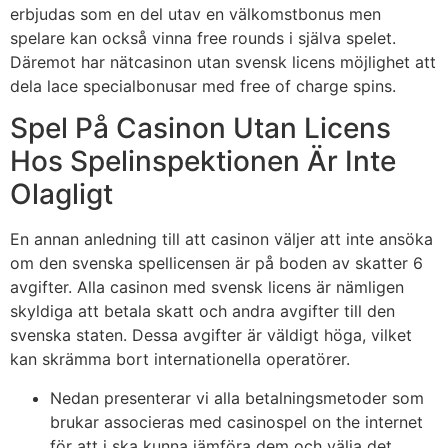
erbjudas som en del utav en välkomstbonus men
spelare kan också vinna free rounds i själva spelet.
Däremot har nätcasinon utan svensk licens möjlighet att
dela lace specialbonusar med free of charge spins.
Spel På Casinon Utan Licens
Hos Spelinspektionen Är Inte
Olagligt
En annan anledning till att casinon väljer att inte ansöka
om den svenska spellicensen är på boden av skatter 6
avgifter. Alla casinon med svensk licens är nämligen
skyldiga att betala skatt och andra avgifter till den
svenska staten. Dessa avgifter är väldigt höga, vilket
kan skrämma bort internationella operatörer.
Nedan presenterar vi alla betalningsmetoder som
brukar associeras med casinospel on the internet
för att i ska kunna jämföra dem och välja det