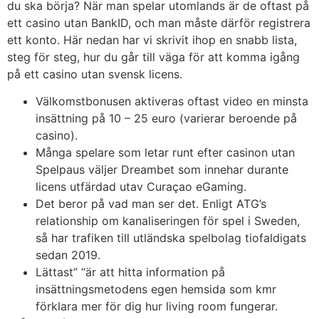
du ska börja? När man spelar utomlands är de oftast på
ett casino utan BankID, och man måste därför registrera
ett konto. Här nedan har vi skrivit ihop en snabb lista,
steg för steg, hur du går till väga för att komma igång
på ett casino utan svensk licens.
Välkomstbonusen aktiveras oftast video en minsta
insättning på 10 – 25 euro (varierar beroende på
casino).
Många spelare som letar runt efter casinon utan
Spelpaus väljer Dreambet som innehar durante
licens utfärdad utav Curaçao eGaming.
Det beror på vad man ser det. Enligt ATG’s
relationship om kanaliseringen för spel i Sweden,
så har trafiken till utländska spelbolag tiofaldigats
sedan 2019.
Lättast” “är att hitta information på
insättningsmetodens egen hemsida som kmr
förklara mer för dig hur living room fungerar.