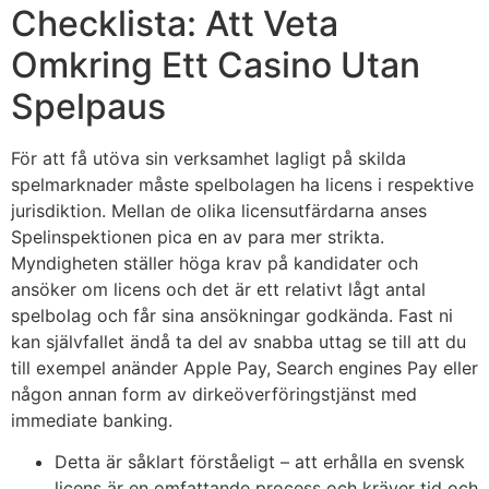
Checklista: Att Veta
Omkring Ett Casino Utan
Spelpaus
För att få utöva sin verksamhet lagligt på skilda
spelmarknader måste spelbolagen ha licens i respektive
jurisdiktion. Mellan de olika licensutfärdarna anses
Spelinspektionen pica en av para mer strikta.
Myndigheten ställer höga krav på kandidater och
ansöker om licens och det är ett relativt lågt antal
spelbolag och får sina ansökningar godkända. Fast ni
kan självfallet ändå ta del av snabba uttag se till att du
till exempel anänder Apple Pay, Search engines Pay eller
någon annan form av dirkeöverföringstjänst med
immediate banking.
Detta är såklart förståeligt – att erhålla en svensk
licens är en omfattande process och kräver tid och