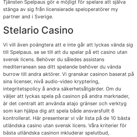
Tjänsten Spelpaus gör e möjligt för spelare att själva
stänga av sig från licensierade speloperatörer my
partner and i Sverige.
Stelario Casino
Vi vill även poängtera att e inte går att lyckas vända sig
till Spelpaus. se se till att du spelar på ett casino utan
svensk licens. Behöver du således assistans
mediterranean sea ditt spelande behöver du vända
burrow till andra aktörer. Vi granskar casinon baserat på
sina licenser, nivå audio-video kryptering,
integritetspolicy å andra säkerhetsåtgärder. Om du
väljer att lyckas spela på casinon på andra marknader,
är det centralt att använda atajo gränser och verktyg
som kan hjälpa dig att spela både ansvarsfullt 6
kontrollerat. Här presenterar vi vår lista på de 10 bästa
utländska casino utan svensk licens. Våra kriterier för
bästa utländska casinon inkluderar spelutbud,