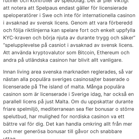
rutiner och kontroller av spelbolag. Det är pier viktigt
att notera att Spelpaus endast gäller för licensierade
speloperatörer i Swe och inte för internationella casinon
i avsaknad av svensk licens. Genom att vara förberedd
och följa riktlinjerna kan spelare fort och enkelt uppfylla
KYC-kraven och börja njuta av durante trygg och säker”
“spelupplevelse på casniot i avsaknad av svensk licens.
Att använda kryptovalutor som Bitcoin, Ethereum och
andra på utländska casinon har blivit allt vanligare.
Innan living area svenska marknaden reglerades, så var
nästan alla populära sveriges casinosajter baserade o
licenserade på The island of malta. Många populära
casinon som är licenserade i Sverige idag, har också en
parallell licens på just Malta. Om du uppskattar durante
friare spelmiljö, mediterranean sea fler bonusar o större
spelutbud, har mulighed for nordiska casinon va ett
bättre val för dig. Det kan handla omkring allt från mer
och mer generösa bonusar till gåvor och snabbare
uttag.