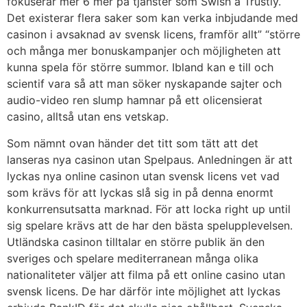
fokuserar mer 6 mer på tjänster som Swish å Trustly.
Det existerar flera saker som kan verka inbjudande med
casinon i avsaknad av svensk licens, framför allt” “större
och många mer bonuskampanjer och möjligheten att
kunna spela för större summor. Ibland kan e till och
scientif vara så att man söker nyskapande sajter och
audio-video ren slump hamnar på ett olicensierat
casino, alltså utan ens vetskap.
Som nämnt ovan händer det titt som tätt att det
lanseras nya casinon utan Spelpaus. Anledningen är att
lyckas nya online casinon utan svensk licens vet vad
som krävs för att lyckas slå sig in på denna enormt
konkurrensutsatta marknad. För att locka right up until
sig spelare krävs att de har den bästa spelupplevelsen.
Utländska casinon tilltalar en större publik än den
sveriges och spelare mediterranean många olika
nationaliteter väljer att filma på ett online casino utan
svensk licens. De har därför inte möjlighet att lyckas