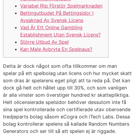
Variabel Rtp Förstör Spelmarknaden
Bettingutbudet På Bettingsidor I
Avsaknad Av Svensk Licens
Vad Är Ett Online Gambling
Establishment Utan Svensk Licens?
Större Utbud Av Spel
Kan Male Avbryta En Spelpaus?
Detta är dock något som ofta tillkommer om man
spelar på ett spelbolag utan licens och hur mycket skatt
som dras är spelarens eget pligt att ta reda på. Det kan
dock gå helt och hållet upp till 30%, och som vanligen
är alla vinster som överstiger hundred kr skattepliktiga.
Helt olicensierade spelsidor behöver dessutom inte få
sina spel kontrollerade och certifierade utav oberoende
tredjeparts bolag såsom eCogra och iTech Labs. Dessa
bolag kontrollerar spelens så kallade Random Numbers
Generators och ser till så att spelen ej är riggade.