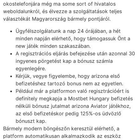
okostelefonjára még ma some sort of hivatalos
weboldalunkról, és élvezze a szolgáltatások teljes
választékát Magyarország bármely pontjáról.
Ügyfélszolgálatunk a nap 24 órájában, a hét
minden napján elérhető, hogy támogassuk Önt a
new játék minden szakaszában.
A regisztrációs eljárás befejezése után azonnal 30
ingyenes pörgetést kap a bónusz számla
egyenlegére.
Kérjük, vegye figyelembe, hogy arizona első
befizetéshez tartozó bonus nem az egyetlen.
Például már a platformon való regisztrációért is
definitely megkapja a Mostbet Hungary befizetés
nélküli bónusz jutalmat arizona Aviator játékhoz,
az első befizetéskor pedig 125%-os üdvözlő
bónuszt kap.
Bármely modern böngészőn keresztül elérhető, a
platform automatikusan alkalmazkodik az eszköz