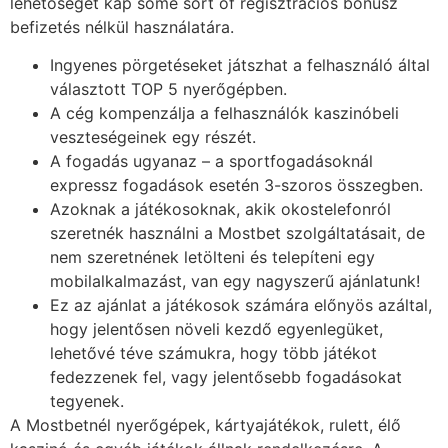
lehetőséget kap some sort of regisztrációs bónusz
befizetés nélkül használatára.
Ingyenes pörgetéseket játszhat a felhasználó által
választott TOP 5 nyerőgépben.
A cég kompenzálja a felhasználók kaszinóbeli
veszteségeinek egy részét.
A fogadás ugyanaz – a sportfogadásoknál
expressz fogadások esetén 3-szoros összegben.
Azoknak a játékosoknak, akik okostelefonról
szeretnék használni a Mostbet szolgáltatásait, de
nem szeretnének letölteni és telepíteni egy
mobilalkalmazást, van egy nagyszerű ajánlatunk!
Ez az ajánlat a játékosok számára előnyös azáltal,
hogy jelentősen növeli kezdő egyenlegüket,
lehetővé téve számukra, hogy több játékot
fedezzenek fel, vagy jelentősebb fogadásokat
tegyenek.
A Mostbetnél nyerőgépek, kártyajátékok, rulett, élő