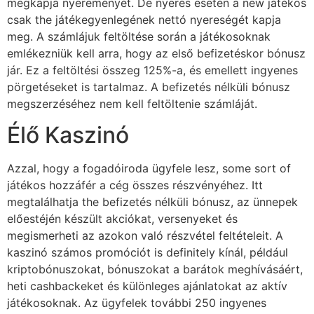
megkapja nyereményét. De nyerés esetén a new játékos
csak the játékegyenlegének nettó nyereségét kapja
meg. A számlájuk feltöltése során a játékosoknak
emlékezniük kell arra, hogy az első befizetéskor bónusz
jár. Ez a feltöltési összeg 125%-a, és emellett ingyenes
pörgetéseket is tartalmaz. A befizetés nélküli bónusz
megszerzéséhez nem kell feltöltenie számláját.
Élő Kaszinó
Azzal, hogy a fogadóiroda ügyfele lesz, some sort of
játékos hozzáfér a cég összes részvényéhez. Itt
megtalálhatja the befizetés nélküli bónusz, az ünnepek
előestéjén készült akciókat, versenyeket és
megismerheti az azokon való részvétel feltételeit. A
kaszinó számos promóciót is definitely kínál, például
kriptobónuszokat, bónuszokat a barátok meghívásáért,
heti cashbackeket és különleges ajánlatokat az aktív
játékosoknak. Az ügyfelek további 250 ingyenes