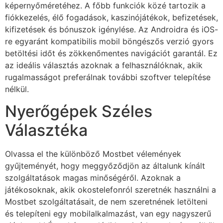
képernyőméretéhez. A főbb funkciók közé tartozik a
fiókkezelés, élő fogadások, kaszinójátékok, befizetések,
kifizetések és bónuszok igénylése. Az Androidra és iOS-
re egyaránt kompatibilis mobil böngészős verzió gyors
betöltési időt és zökkenőmentes navigációt garantál. Ez
az ideális választás azoknak a felhasználóknak, akik
rugalmasságot preferálnak további szoftver telepítése
nélkül.
Nyerőgépek Széles
Választéka
Olvassa el the különböző Mostbet vélemények
gyűjteményét, hogy meggyőződjön az általunk kínált
szolgáltatások magas minőségéről. Azoknak a
játékosoknak, akik okostelefonról szeretnék használni a
Mostbet szolgáltatásait, de nem szeretnének letölteni
és telepíteni egy mobilalkalmazást, van egy nagyszerű