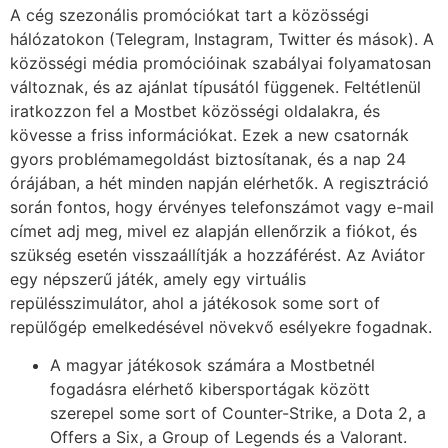
A cég szezonális promóciókat tart a közösségi
hálózatokon (Telegram, Instagram, Twitter és mások). A
közösségi média promócióinak szabályai folyamatosan
változnak, és az ajánlat típusától függenek. Feltétlenül
iratkozzon fel a Mostbet közösségi oldalakra, és
kövesse a friss információkat. Ezek a new csatornák
gyors problémamegoldást biztosítanak, és a nap 24
órájában, a hét minden napján elérhetők. A regisztráció
során fontos, hogy érvényes telefonszámot vagy e-mail
címet adj meg, mivel ez alapján ellenőrzik a fiókot, és
szükség esetén visszaállítják a hozzáférést. Az Aviátor
egy népszerű játék, amely egy virtuális
repülésszimulátor, ahol a játékosok some sort of
repülőgép emelkedésével növekvő esélyekre fogadnak.
A magyar játékosok számára a Mostbetnél
fogadásra elérhető kibersportágak között
szerepel some sort of Counter-Strike, a Dota 2, a
Offers a Six, a Group of Legends és a Valorant.