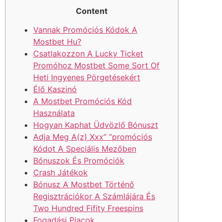
Content
Vannak Promóciós Kódok A
Mostbet Hu?
Csatlakozzon A Lucky Ticket
Promóhoz Mostbet Some Sort Of
Heti Ingyenes Pörgetésekért
Élő Kaszinó
A Mostbet Promóciós Kód
Használata
Hogyan Kaphat Üdvözlő Bónuszt
Adja Meg A(z) Xxx” “promóciós
Kódot A Speciális Mezőben
Bónuszok És Promóciók
Crash Játékok
Bónusz A Mostbet Történő
Regisztrációkor A Számlájára És
Two Hundred Fifity Freespins
Fogadási Piacok