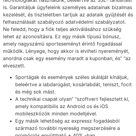
technológiákat használunk, beleértve az SSL- tanúsítást
is. Garantáljuk ügyfeleink személyes adatainak bizalmas
kezelését, és tiszteletben tartjuk az adataik gyűjtését és
felhasználását szabályozó adatvédelmi szabályzatot.
Ne feledd, hogy a fiók teljes aktiválásához szükség
lehet az azonosításra. Ez egy másik típusú bónusz,
amely nagyszámú sporteseményt érintő fogadással
működik. Lényege, hogy akkor is elviheti nyereményét,
anordna csak egy esemény maradt a kuponban, és” “az
elveszett.
Sportágak és események széles skáláját kínáljuk,
beleértve a labdarúgást, kosárlabdát, teniszt, focit
és még sok mást.
A technikai csapat olyan” “szoftvert fejlesztett ki,
amely kompatibilis az Android os és iOS
mobileszközök minden modelljével.
Egy másik lehetőség az expressz fogadásból
származó további nyereség megszerzésére a
promóciós együttható + 40% -ban.