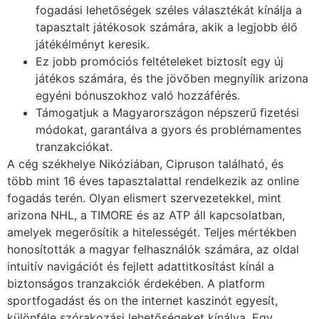
fogadási lehetőségek széles választékát kínálja a
tapasztalt játékosok számára, akik a legjobb élő
játékélményt keresik.
Ez jobb promóciós feltételeket biztosít egy új
játékos számára, és the jövőben megnyílik arizona
egyéni bónuszokhoz való hozzáférés.
Támogatjuk a Magyarországon népszerű fizetési
módokat, garantálva a gyors és problémamentes
tranzakciókat.
A cég székhelye Nikóziában, Cipruson található, és
több mint 16 éves tapasztalattal rendelkezik az online
fogadás terén. Olyan elismert szervezetekkel, mint
arizona NHL, a TIMORE és az ATP áll kapcsolatban,
amelyek megerősítik a hitelességét. Teljes mértékben
honosították a magyar felhasználók számára, az oldal
intuitív navigációt és fejlett adattitkosítást kínál a
biztonságos tranzakciók érdekében. A platform
sportfogadást és on the internet kaszinót egyesít,
különféle szórakozási lehetőségeket kínálva. Egy