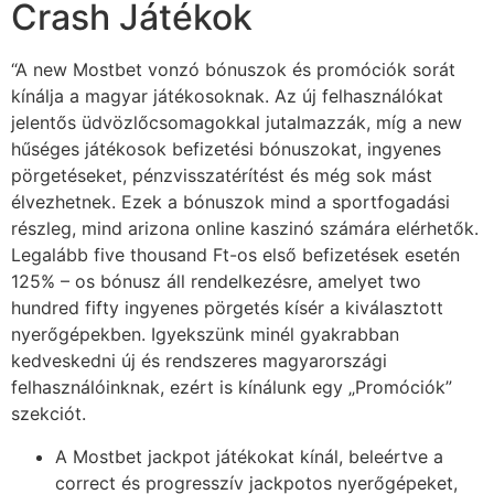
Crash Játékok
“A new Mostbet vonzó bónuszok és promóciók sorát
kínálja a magyar játékosoknak. Az új felhasználókat
jelentős üdvözlőcsomagokkal jutalmazzák, míg a new
hűséges játékosok befizetési bónuszokat, ingyenes
pörgetéseket, pénzvisszatérítést és még sok mást
élvezhetnek. Ezek a bónuszok mind a sportfogadási
részleg, mind arizona online kaszinó számára elérhetők.
Legalább five thousand Ft-os első befizetések esetén
125% – os bónusz áll rendelkezésre, amelyet two
hundred fifty ingyenes pörgetés kísér a kiválasztott
nyerőgépekben. Igyekszünk minél gyakrabban
kedveskedni új és rendszeres magyarországi
felhasználóinknak, ezért is kínálunk egy „Promóciók”
szekciót.
A Mostbet jackpot játékokat kínál, beleértve a
correct és progresszív jackpotos nyerőgépeket,