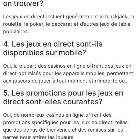
on trouver?
Les jeux en direct incluent généralement le blackjack, la
roulette, le poker, le baccarat et d’autres jeux de table
populaires.
4. Les jeux en direct sont-ils
disponibles sur mobile?
Oui, la plupart des casinos en ligne offrent des jeux en
direct optimisés pour les appareils mobiles, permettant
aux joueurs de jouer à tout moment et n’importe où.
5. Les promotions pour les jeux en
direct sont-elles courantes?
Oui, de nombreux casinos en ligne offrent des
promotions spécifiques pour les jeux en direct, telles
que des bonus de bienvenue et des remises sur les
pertes pour attirer les joueurs.