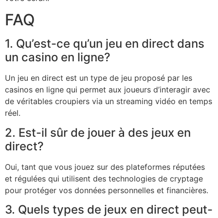
FAQ
1. Qu’est-ce qu’un jeu en direct dans
un casino en ligne?
Un jeu en direct est un type de jeu proposé par les
casinos en ligne qui permet aux joueurs d’interagir avec
de véritables croupiers via un streaming vidéo en temps
réel.
2. Est-il sûr de jouer à des jeux en
direct?
Oui, tant que vous jouez sur des plateformes réputées
et régulées qui utilisent des technologies de cryptage
pour protéger vos données personnelles et financières.
3. Quels types de jeux en direct peut-