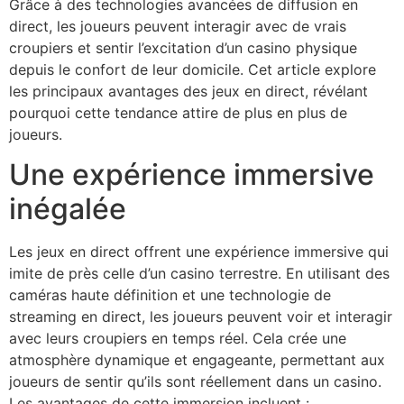
Grâce à des technologies avancées de diffusion en
direct, les joueurs peuvent interagir avec de vrais
croupiers et sentir l’excitation d’un casino physique
depuis le confort de leur domicile. Cet article explore
les principaux avantages des jeux en direct, révélant
pourquoi cette tendance attire de plus en plus de
joueurs.
Une expérience immersive
inégalée
Les jeux en direct offrent une expérience immersive qui
imite de près celle d’un casino terrestre. En utilisant des
caméras haute définition et une technologie de
streaming en direct, les joueurs peuvent voir et interagir
avec leurs croupiers en temps réel. Cela crée une
atmosphère dynamique et engageante, permettant aux
joueurs de sentir qu’ils sont réellement dans un casino.
Les avantages de cette immersion incluent :