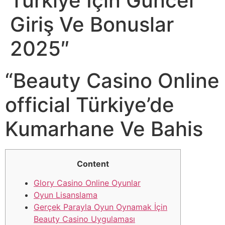
Türkiye Için Güncel
Giriş Ve Bonuslar
2025″
“Beauty Casino Online
️official Türkiye’de
Kumarhane Ve Bahis
Content
Glory Casino Online Oyunlar
Oyun Lisanslama
Gerçek Parayla Oyun Oynamak İçin
Beauty Casino Uygulaması