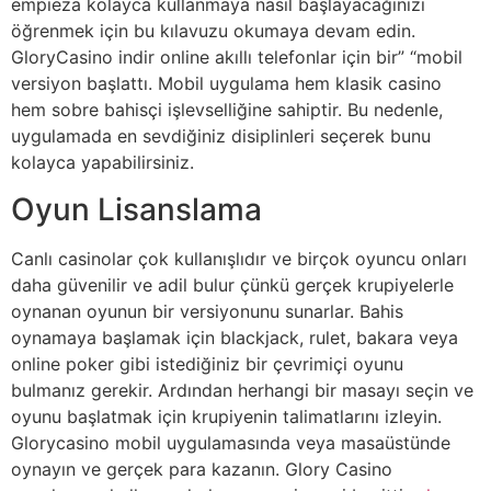
empieza kolayca kullanmaya nasıl başlayacağınızı
öğrenmek için bu kılavuzu okumaya devam edin.
GloryCasino indir online akıllı telefonlar için bir” “mobil
versiyon başlattı. Mobil uygulama hem klasik casino
hem sobre bahisçi işlevselliğine sahiptir. Bu nedenle,
uygulamada en sevdiğiniz disiplinleri seçerek bunu
kolayca yapabilirsiniz.
Oyun Lisanslama
Canlı casinolar çok kullanışlıdır ve birçok oyuncu onları
daha güvenilir ve adil bulur çünkü gerçek krupiyelerle
oynanan oyunun bir versiyonunu sunarlar. Bahis
oynamaya başlamak için blackjack, rulet, bakara veya
online poker gibi istediğiniz bir çevrimiçi oyunu
bulmanız gerekir. Ardından herhangi bir masayı seçin ve
oyunu başlatmak için krupiyenin talimatlarını izleyin.
Glorycasino mobil uygulamasında veya masaüstünde
oynayın ve gerçek para kazanın. Glory Casino