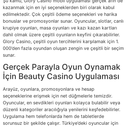
Şu kamu, Glory Casino mobil uygulaması gerçek afin de
kazanmak için en iyi seçeneklerden biri olarak kabul
edilmektedir. Çok çeşitli ödeme seçenekleri ve harika
bonuslar ve promosyonlar sunar. Oyuncular, slotlar, canlı
krupiye oyunları, masa oyunları ve kazı kazan kartları
dahil olmak üzere çeşitli oyunların keyfini çıkarabilirler.
Glory Casino, çeşitli oyun tercihlerini karşılamak için 1.
000’den fazla oyundan oluşan zengin ve çeşitli bir seçim
sunar.
Gerçek Parayla Oyun Oynamak
İçin Beauty Casino Uygulaması
Arayüz, oyunlara, promosyonlara ve hesap
seçeneklerine erişmek için net düğmelerle temizdir.
Oyuncular, en sevdikleri oyunları kolayca bulabilir veya
düzenli kategoriler aracılığıyla yenilerini keşfedebilirler.
Uygulama hem telefonlarda hem de tabletlerde
sorunsuz bir şekilde çalışır. Türkiye’deki oyuncular için