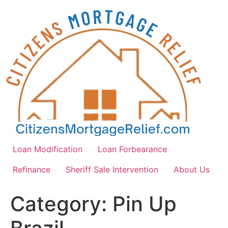
Skip
to
content
Loan Modification
Loan Forbearance
Refinance
Sheriff Sale Intervention
About Us
Category:
Pin Up