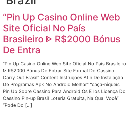
Brazil
“Pin Up Casino Online Web
Site Oficial No País
Brasileiro ᐈ R$2000 Bónus
De Entra
“Pin Up Casino Online Web Site Oficial No País Brasileiro
ᐈ R$2000 Bónus De Entrar Site Formal Do Cassino
Carry Out Brasil” Content Instruções Afin De Instalação
De Programas Apk No Android Melhor” “caça-níqueis
Pin Up Sobre Cassino Para Android Os E Ios Licença Do
Cassino Pin-up Brasil Loteria Gratuita, Na Qual Você”
“Pode Do […]