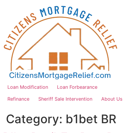
Skip
to
content
Loan Modification
Loan Forbearance
Refinance
Sheriff Sale Intervention
About Us
Category:
b1bet BR