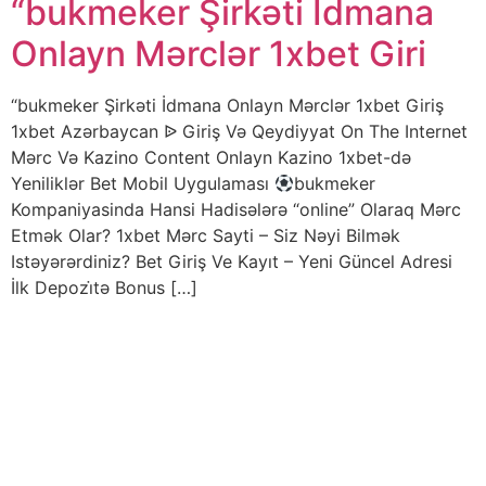
“bukmeker Şirkəti İdmana
Onlayn Mərclər 1xbet Giri
“bukmeker Şirkəti İdmana Onlayn Mərclər 1xbet Giriş
1xbet Azərbaycan ᐉ Giriş Və Qeydiyyat On The Internet
Mərc Və Kazino Content Onlayn Kazino 1xbet-də
Yeniliklər Bet Mobil Uygulaması
bukmeker
Kompaniyasinda Hansi Hadisələrə “online” Olaraq Mərc
Etmək Olar? 1xbet Mərc Sayti – Siz Nəyi Bilmək
Istəyərərdiniz? Bet Giriş Ve Kayıt – Yeni Güncel Adresi
İlk Depozi̇tə Bonus […]