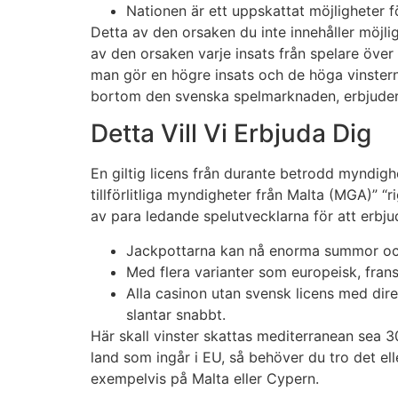
Nationen är ett uppskattat möjligheter för
Detta av den orsaken du inte innehåller möjl
av den orsaken varje insats från spelare öve
man gör en högre insats och de höga vinstern
bortom den svenska spelmarknaden, erbjuder c
Detta Vill Vi Erbjuda Dig
En giltig licens från durante betrodd myndighet
tillförlitliga myndigheter från Malta (MGA)”
av para ledande spelutvecklarna för att erbjud
Jackpottarna kan nå enorma summor och 
Med flera varianter som europeisk, frans
Alla casinon utan svensk licens med dir
slantar snabbt.
Här skall vinster skattas mediterranean sea 30%
land som ingår i EU, så behöver du tro det elle
exempelvis på Malta eller Cypern.