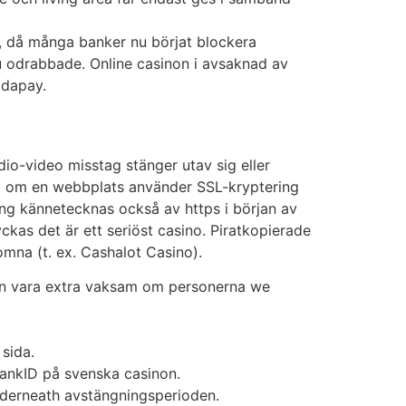
s, då många banker nu börjat blockera
nu odrabbade. Online casinon i avsaknad av
odapay.
dio-video misstag stänger utav sig eller
lera om en webbplats använder SSL-kryptering
ing kännetecknas också av https i början av
ckas det är ett seriöst casino. Piratkopierade
mna (t. ex. Cashalot Casino).
an vara extra vaksam om personerna we
 sida.
 BankID på svenska casinon.
underneath avstängningsperioden.