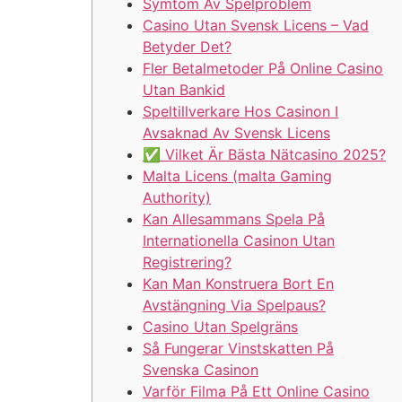
Symtom Av Spelproblem
Casino Utan Svensk Licens – Vad
Betyder Det?
Fler Betalmetoder På Online Casino
Utan Bankid
Speltillverkare Hos Casinon I
Avsaknad Av Svensk Licens
✅ Vilket Är Bästa Nätcasino 2025?
Malta Licens (malta Gaming
Authority)
Kan Allesammans Spela På
Internationella Casinon Utan
Registrering?
Kan Man Konstruera Bort En
Avstängning Via Spelpaus?
Casino Utan Spelgräns
Så Fungerar Vinstskatten På
Svenska Casinon
Varför Filma På Ett Online Casino