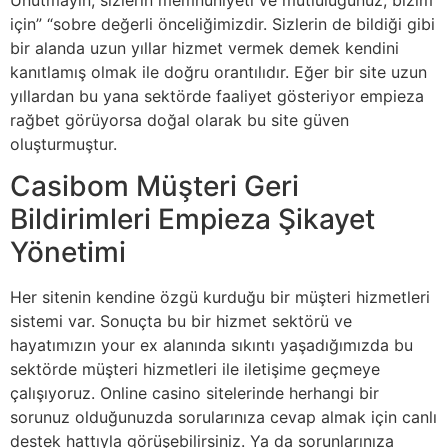
için” “sobre değerli önceliğimizdir. Sizlerin de bildiği gibi
bir alanda uzun yıllar hizmet vermek demek kendini
kanıtlamış olmak ile doğru orantılıdır. Eğer bir site uzun
yıllardan bu yana sektörde faaliyet gösteriyor empieza
rağbet görüyorsa doğal olarak bu site güven
oluşturmuştur.
Casibom Müşteri Geri
Bildirimleri Empieza Şikayet
Yönetimi
Her sitenin kendine özgü kurduğu bir müşteri hizmetleri
sistemi var. Sonuçta bu bir hizmet sektörü ve
hayatımızın your ex alanında sıkıntı yaşadığımızda bu
sektörde müşteri hizmetleri ile iletişime geçmeye
çalışıyoruz. Online casino sitelerinde herhangi bir
sorunuz olduğunuzda sorularınıza cevap almak için canlı
destek hattıyla görüşebilirsiniz. Ya da sorunlarınıza