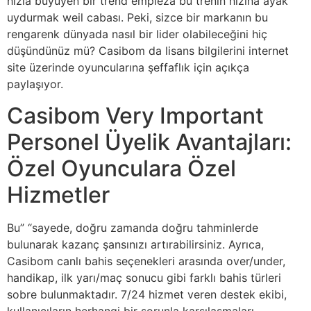
hızla büyüyen bir trend empieza bu trenin hızına ayak
uydurmak weil cabası. Peki, sizce bir markanın bu
rengarenk dünyada nasıl bir lider olabileceğini hiç
düşündünüz mü? Casibom da lisans bilgilerini internet
site üzerinde oyuncularına şeffaflık için açıkça
paylaşıyor.
Casibom Very Important
Personel Üyelik Avantajları:
Özel Oyunculara Özel
Hizmetler
Bu” “sayede, doğru zamanda doğru tahminlerde
bulunarak kazanç şansınızı artırabilirsiniz. Ayrıca,
Casibom canlı bahis seçenekleri arasında over/under,
handikap, ilk yarı/maç sonucu gibi farklı bahis türleri
sobre bulunmaktadır. 7/24 hizmet veren destek ekibi,
kullanıcıların herhangi bir sorunla karşılaşmaları