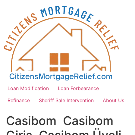
Skip
to
content
Loan Modification
Loan Forbearance
Refinance
Sheriff Sale Intervention
About Us
Casibom ️ Casibom