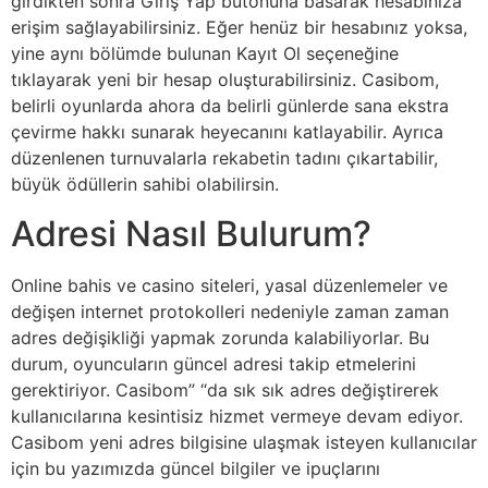
girdikten sonra Giriş Yap butonuna basarak hesabınıza
erişim sağlayabilirsiniz. Eğer henüz bir hesabınız yoksa,
yine aynı bölümde bulunan Kayıt Ol seçeneğine
tıklayarak yeni bir hesap oluşturabilirsiniz. Casibom,
belirli oyunlarda ahora da belirli günlerde sana ekstra
çevirme hakkı sunarak heyecanını katlayabilir. Ayrıca
düzenlenen turnuvalarla rekabetin tadını çıkartabilir,
büyük ödüllerin sahibi olabilirsin.
Adresi Nasıl Bulurum?
Online bahis ve casino siteleri, yasal düzenlemeler ve
değişen internet protokolleri nedeniyle zaman zaman
adres değişikliği yapmak zorunda kalabiliyorlar. Bu
durum, oyuncuların güncel adresi takip etmelerini
gerektiriyor. Casibom” “da sık sık adres değiştirerek
kullanıcılarına kesintisiz hizmet vermeye devam ediyor.
Casibom yeni adres bilgisine ulaşmak isteyen kullanıcılar
için bu yazımızda güncel bilgiler ve ipuçlarını