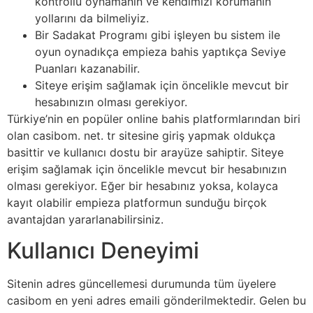
kontrollü oynamanın ve kendimizi korumanın
yollarını da bilmeliyiz.
Bir Sadakat Programı gibi işleyen bu sistem ile
oyun oynadıkça empieza bahis yaptıkça Seviye
Puanları kazanabilir.
Siteye erişim sağlamak için öncelikle mevcut bir
hesabınızın olması gerekiyor.
Türkiye’nin en popüler online bahis platformlarından biri
olan casibom. net. tr sitesine giriş yapmak oldukça
basittir ve kullanıcı dostu bir arayüze sahiptir. Siteye
erişim sağlamak için öncelikle mevcut bir hesabınızın
olması gerekiyor. Eğer bir hesabınız yoksa, kolayca
kayıt olabilir empieza platformun sunduğu birçok
avantajdan yararlanabilirsiniz.
Kullanıcı Deneyimi
Sitenin adres güncellemesi durumunda tüm üyelere
casibom en yeni adres emaili gönderilmektedir. Gelen bu