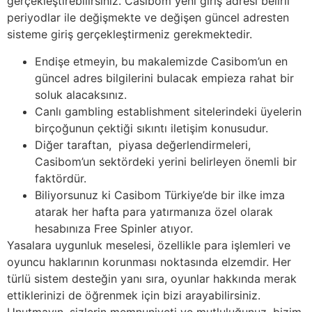
gerçekleştirebilirsiniz. Casibom yeni giriş adresi belirli
periyodlar ile değişmekte ve değişen güncel adresten
sisteme giriş gerçekleştirmeniz gerekmektedir.
Endişe etmeyin, bu makalemizde Casibom’un en
güncel adres bilgilerini bulacak empieza rahat bir
soluk alacaksınız.
Canlı gambling establishment sitelerindeki üyelerin
birçoğunun çektiği sıkıntı iletişim konusudur.
Diğer taraftan, piyasa değerlendirmeleri,
Casibom’un sektördeki yerini belirleyen önemli bir
faktördür.
Biliyorsunuz ki Casibom Türkiye’de bir ilke imza
atarak her hafta para yatırmanıza özel olarak
hesabınıza Free Spinler atıyor.
Yasalara uygunluk meselesi, özellikle para işlemleri ve
oyuncu haklarının korunması noktasında elzemdir. Her
türlü sistem desteğin yanı sıra, oyunlar hakkında merak
ettiklerinizi de öğrenmek için bizi arayabilirsiniz.
Unutmayın, sizlerin memnuniyeti ve mutluluğunuz, bizim