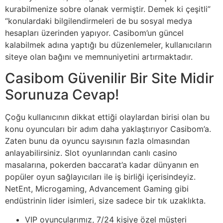
kurabilmenize sobre olanak vermiştir. Demek ki çeşitli”
“konulardaki bilgilendirmeleri de bu sosyal medya
hesapları üzerinden yapıyor. Casibom’un güncel
kalabilmek adına yaptığı bu düzenlemeler, kullanıcıların
siteye olan bağını ve memnuniyetini artırmaktadır.
Casibom Güvenilir Bir Site Midir
Sorunuza Cevap!
Çoğu kullanıcının dikkat ettiği olaylardan birisi olan bu
konu oyuncuları bir adım daha yaklaştırıyor Casibom’a.
Zaten bunu da oyuncu sayısının fazla olmasından
anlayabilirsiniz. Slot oyunlarından canlı casino
masalarına, pokerden baccarat’a kadar dünyanın en
popüler oyun sağlayıcıları ile iş birliği içerisindeyiz.
NetEnt, Microgaming, Advancement Gaming gibi
endüstrinin lider isimleri, size sadece bir tık uzaklıkta.
VIP oyuncularımız, 7/24 kişiye özel müşteri