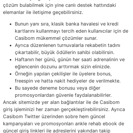
çözüm bulabilmek için yine canlı destek hattındaki
elemanlar ile iletişime geçebilirsiniz.
Bunun yanı sıra, klasik banka havalesi ve kredi
kartlarını kullanmayı tercih eden kullanıcılar için de
Casibom mükemmel çözümler sunar.
Ayrıca düzenlenen turnuvalarla rekabetin tadını
çıkartabilir, büyük ödüllerin sahibi olabilirsin.
Haftanın her günü, günün her saati adrenalinin ve
eğlencenin dozunu arttırmak sizin elinizde.
Örneğin yapılan çekilişler ile üyelere bonus,
freespin ve hatta nakit hediyeler de verilmekte.
Bu sayede deneme bonusu veya diğer
promosyonlardan güvenle faydalanabilirler.
Ancak sitemizde yer alan bağlantılar ile de Casibom
giriş işleminizi her zaman gerçekleştirebilirsiniz. Ayrıca
Casibom Twitter üzerinden sobre hem güncel
kampanyaları ve promosyonları ankle rehab ebook de
güncel giriş linkleri ile adreslerini yakından takip