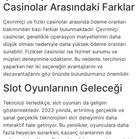
Casinolar Arasındaki Farklar
Çevrimiçi ve fiziki casinolar arasında ödeme oranları
bakımından bazı farklar bulunmaktadır. Çevrimiçi
casinolar, genellikle operasyon maliyetlerinin daha
düşük olması nedeniyle daha yüksek ödeme oranları
sunabilir. Fiziksel casinolar ise hizmet sunumu ve
müşteri deneyimine odaklanır. Bu nedenle, tercihinizi
yaparken her iki seçeneğin avantajlarını ve
dezavantajlarını göz önünde bulundurmanız önemlidir.
Slot Oyunlarının Geleceği
Teknoloji ilerledikçe, slot oyunları da gelişim
göstermektedir. 2023 yılında, artırılmış gerçeklik ve
sanal gerçeklik teknolojileri slot deneyimini daha
interaktif hale getiriyor. Bu yenilikler, oyunculara daha
fazla heyecan sunarken, kazanç oranlarının da