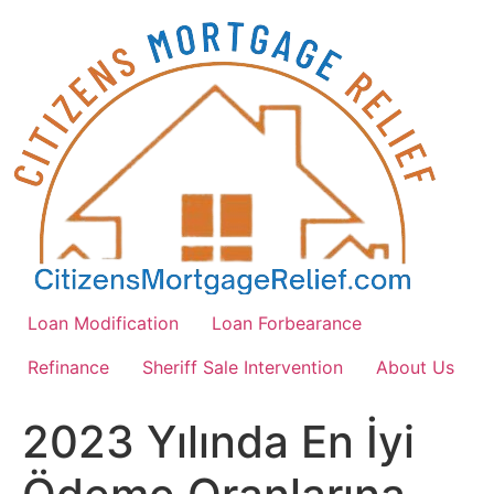
Skip
to
content
Loan Modification
Loan Forbearance
Refinance
Sheriff Sale Intervention
About Us
2023 Yılında En İyi