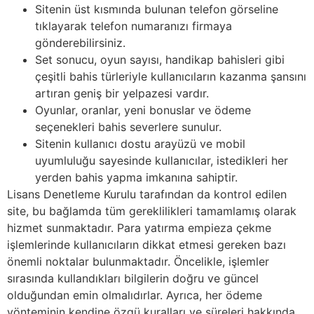
Sitenin üst kısmında bulunan telefon görseline
tıklayarak telefon numaranızı firmaya
gönderebilirsiniz.
Set sonucu, oyun sayısı, handikap bahisleri gibi
çeşitli bahis türleriyle kullanıcıların kazanma şansını
artıran geniş bir yelpazesi vardır.
Oyunlar, oranlar, yeni bonuslar ve ödeme
seçenekleri bahis severlere sunulur.
Sitenin kullanıcı dostu arayüzü ve mobil
uyumluluğu sayesinde kullanıcılar, istedikleri her
yerden bahis yapma imkanına sahiptir.
Lisans Denetleme Kurulu tarafından da kontrol edilen
site, bu bağlamda tüm gereklilikleri tamamlamış olarak
hizmet sunmaktadır. Para yatırma empieza çekme
işlemlerinde kullanıcıların dikkat etmesi gereken bazı
önemli noktalar bulunmaktadır. Öncelikle, işlemler
sırasında kullandıkları bilgilerin doğru ve güncel
olduğundan emin olmalıdırlar. Ayrıca, her ödeme
yönteminin kendine özgü kuralları ve süreleri hakkında