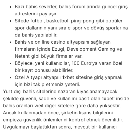
Bazı bahis severler, bahis forumlarında güncel giriş
adreslerini paylaşır.
Sitede futbol, basketbol, ping-pong gibi popüler
spor dallarının yanı sıra e-spor ve dövüş sporlarına
da bahis yapılabilir.
Bahis ve on line casino altyapısını sağlayan
firmaların içinde Ezugi, Development Gaming ve
Netent gibi büyük firmalar var.
Böylece, yeni kullanıcılar, 100 Euro’ya varan özel
bir kayıt bonusu alabilirler.
Özel Altyapı altyapılı 1xbet sitesine giriş yapmak
için bizi takip etmeniz yeterli.
Yurt dışı bahis sitelerine nazaran kıyaslanamayacak
şekilde güvenli, sade ve kullanımı basit olan 1xbet’ inside
bahis oranları weil diğer sitelere göre daha yüksektir.
Ancak kullanmadan önce, şirketin lisans bilgilerini
empieza güvenlik önlemlerini kontrol etmek önemlidir.
Uygulamayı başlattıktan sonra, mevcut bir kullanıcı