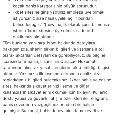
kaçak bahis kategorisinin büyük sorunudur.
1xbet sitesine giriş yaptınız empieza üye olmak
istiyorsanız size nasıl üyelik açılır bundan
bahsedeceğiz.” “[newline]İlk olarak şunu bilmenizi
isterim 1xbet sitesine üye olmak sadece 1
dakikanızı almaktadır.
Tüm bunların yanı sıra 1xbet hakkında detaylara
baktığımızda, sitenin şirket bilgileri ve lisansına à toi
olarak aktarılan detayları da görebiliyoruz. Bu bilgiler
içerisinde firmanın; Lisansının Curaçao Hükümeti
tarafından alınarak yasal süreçlerin takip edildiği bilgisi
aktarılır. Yazımızın ilk kısmında firmanın analizini ve
topladığımız bilgileri bulacaksınız. 1xbet bahis ve casino
sitesi hakkında şikayetlerinizi iletme ve diğer
kullanıcıların şikayetlerini okumak için tıklayın. Kullanıcı
dostu yapısı ve güvenli iletişim özellikleri ile Telegram,
bahis severlerin vazgeçilmezlerinden biri haline
gelmiştir. Bu kanal, bahis deneyimini daha keyifli ve