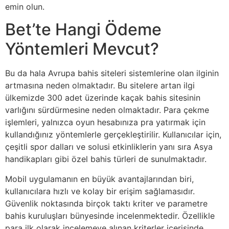
emin olun.
Bet’te Hangi Ödeme
Yöntemleri Mevcut?
Bu da hala Avrupa bahis siteleri sistemlerine olan ilginin
artmasına neden olmaktadır. Bu sitelere artan ilgi
ülkemizde 300 adet üzerinde kaçak bahis sitesinin
varlığını sürdürmesine neden olmaktadır. Para çekme
işlemleri, yalnızca oyun hesabınıza pra yatırmak için
kullandığınız yöntemlerle gerçekleştirilir. Kullanıcılar için,
çeşitli spor dalları ve solusi etkinliklerin yanı sıra Asya
handikapları gibi özel bahis türleri de sunulmaktadır.
Mobil uygulamanın en büyük avantajlarından biri,
kullanıcılara hızlı ve kolay bir erişim sağlamasıdır.
Güvenlik noktasında birçok taktı kriter ve parametre
bahis kuruluşları bünyesinde incelenmektedir. Özellikle
para ilk olarak incelemeye alınan kriterler içerisinde