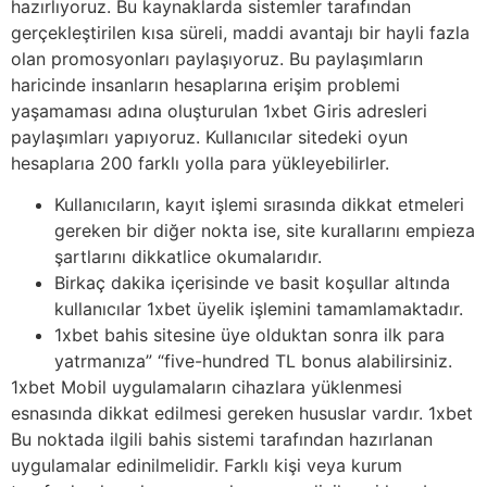
hazırlıyoruz. Bu kaynaklarda sistemler tarafından
gerçekleştirilen kısa süreli, maddi avantajı bir hayli fazla
olan promosyonları paylaşıyoruz. Bu paylaşımların
haricinde insanların hesaplarına erişim problemi
yaşamaması adına oluşturulan 1xbet Giris adresleri
paylaşımları yapıyoruz. Kullanıcılar sitedeki oyun
hesaplarıa 200 farklı yolla para yükleyebilirler.
Kullanıcıların, kayıt işlemi sırasında dikkat etmeleri
gereken bir diğer nokta ise, site kurallarını empieza
şartlarını dikkatlice okumalarıdır.
Birkaç dakika içerisinde ve basit koşullar altında
kullanıcılar 1xbet üyelik işlemini tamamlamaktadır.
1xbet bahis sitesine üye olduktan sonra ilk para
yatrmanıza” “five-hundred TL bonus alabilirsiniz.
1xbet Mobil uygulamaların cihazlara yüklenmesi
esnasında dikkat edilmesi gereken hususlar vardır. 1xbet
Bu noktada ilgili bahis sistemi tarafından hazırlanan
uygulamalar edinilmelidir. Farklı kişi veya kurum