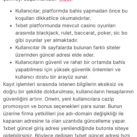
Kullanıcılar, platformda bahis yapmadan önce bu
koşulları dikkatlice okumalıdırlar.
1xbet platformunda mevcut casino oyunları
arasında blackjack, rulet, baccarat, poker, sic bo
gibi oyunlar yer almaktadır.
Kullanıcılar ilk sayfalarda bulunan farklı siteler
üzerinden güncel adresi elde eder.
Kullanıcıların güvenli ve rahat bir ortamda bahis
yapabilmesi için yüksek güvenlik önlemleri ve
kullanıcı dostu bir arayüz sunar.
Kayıt işlemleri sırasında istenen bilgilerin eksiksiz ve
doğru bir şekilde doldurulması, kullanıcıların hesaplarının
güvenliğini artırır. Onwin, yeni kullanıcılara cazip
promosyon ve bonus seçenekleri para sunar. Bunun
üzerine firma yetkilileri joe adı-domain değişikliği ile
kapanan adresine ta olan uzantıda güncelleme yapar.
1xbet güncel giriş adresi yenilendiğinde butonla siteye
gidebilirsiniz. Böylece değişen 1xbet güncel adresi hızlı