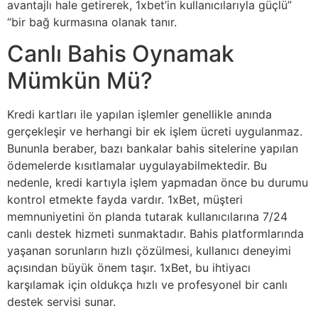
avantajlı hale getirerek, 1xbet’in kullanıcılarıyla güçlü”
“bir bağ kurmasına olanak tanır.
Canlı Bahis Oynamak
Mümkün Mü?
Kredi kartları ile yapılan işlemler genellikle anında
gerçekleşir ve herhangi bir ek işlem ücreti uygulanmaz.
Bununla beraber, bazı bankalar bahis sitelerine yapılan
ödemelerde kısıtlamalar uygulayabilmektedir. Bu
nedenle, kredi kartıyla işlem yapmadan önce bu durumu
kontrol etmekte fayda vardır. 1xBet, müşteri
memnuniyetini ön planda tutarak kullanıcılarına 7/24
canlı destek hizmeti sunmaktadır. Bahis platformlarında
yaşanan sorunların hızlı çözülmesi, kullanıcı deneyimi
açısından büyük önem taşır. 1xBet, bu ihtiyacı
karşılamak için oldukça hızlı ve profesyonel bir canlı
destek servisi sunar.