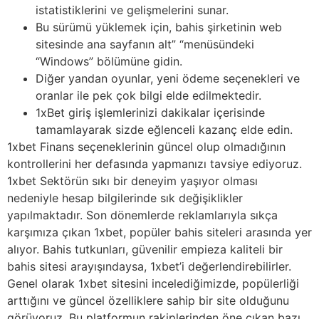
istatistiklerini ve gelişmelerini sunar.
Bu sürümü yüklemek için, bahis şirketinin web
sitesinde ana sayfanın alt” “menüsündeki
“Windows” bölümüne gidin.
Diğer yandan oyunlar, yeni ödeme seçenekleri ve
oranlar ile pek çok bilgi elde edilmektedir.
1xBet giriş işlemlerinizi dakikalar içerisinde
tamamlayarak sizde eğlenceli kazanç elde edin.
1xbet Finans seçeneklerinin güncel olup olmadığının
kontrollerini her defasında yapmanızı tavsiye ediyoruz.
1xbet Sektörün sıkı bir deneyim yaşıyor olması
nedeniyle hesap bilgilerinde sık değişiklikler
yapılmaktadır. Son dönemlerde reklamlarıyla sıkça
karşımıza çıkan 1xbet, popüler bahis siteleri arasında yer
alıyor. Bahis tutkunları, güvenilir empieza kaliteli bir
bahis sitesi arayışındaysa, 1xbet’i değerlendirebilirler.
Genel olarak 1xbet sitesini incelediğimizde, popülerliği
arttığını ve güncel özelliklere sahip bir site olduğunu
görüyoruz. Bu platformun rakiplerinden öne çıkan bazı