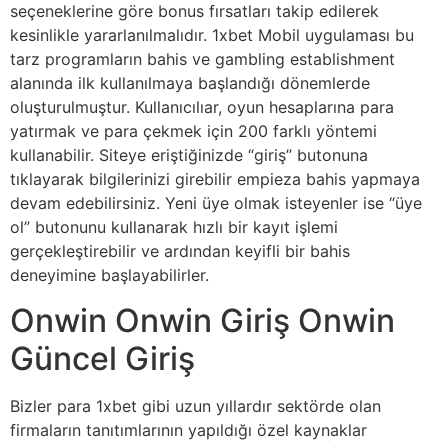
seçeneklerine göre bonus fırsatları takip edilerek
kesinlikle yararlanılmalıdır. 1xbet Mobil uygulaması bu
tarz programların bahis ve gambling establishment
alanında ilk kullanılmaya başlandığı dönemlerde
oluşturulmuştur. Kullanıcılıar, oyun hesaplarına para
yatırmak ve para çekmek için 200 farklı yöntemi
kullanabilir. Siteye eriştiğinizde “giriş” butonuna
tıklayarak bilgilerinizi girebilir empieza bahis yapmaya
devam edebilirsiniz. Yeni üye olmak isteyenler ise “üye
ol” butonunu kullanarak hızlı bir kayıt işlemi
gerçekleştirebilir ve ardından keyifli bir bahis
deneyimine başlayabilirler.
Onwin Onwin Giriş Onwin
Güncel Giriş
Bizler para 1xbet gibi uzun yıllardır sektörde olan
firmaların tanıtımlarının yapıldığı özel kaynaklar