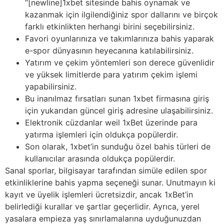
“[newline]1xbet sitesinde bahis oynamak ve
kazanmak için ilgilendiğiniz spor dallarını ve birçok
farklı etkinlikten herhangi birini seçebilirsiniz.
Favori oyunlarınıza ve takımlarınıza bahis yaparak
e-spor dünyasının heyecanına katılabilirsiniz.
Yatırım ve çekim yöntemleri son derece güvenlidir
ve yüksek limitlerde para yatırım çekim işlemi
yapabilirsiniz.
Bu inanılmaz fırsatları sunan 1xbet firmasına giriş
için yukarıdan güncel giriş adresine ulaşabilirsiniz.
Elektronik cüzdanlar weil 1xBet üzerinde para
yatırma işlemleri için oldukça popülerdir.
Son olarak, 1xbet’in sunduğu özel bahis türleri de
kullanıcılar arasında oldukça popülerdir.
Sanal sporlar, bilgisayar tarafından simüle edilen spor
etkinliklerine bahis yapma seçeneği sunar. Unutmayın ki
kayıt ve üyelik işlemleri ücretsizdir, ancak 1xBet’in
belirlediği kurallar ve şartlar geçerlidir. Ayrıca, yerel
yasalara empieza yaş sınırlamalarına uyduğunuzdan