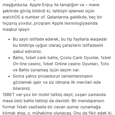
məşğuldursa. Apple Enjoy ilə tanışlığım va – mənə
şeklinde görüş bildirdi ki, tətbiqin işləməsi üçün
watchOS a number of. Qalanlarına gəldikdə, heç bir
hıçqırıq yoxdur, proqram Apple texnologiyasında
məqbul işləyir.
Bu saytı istifadə edərək, bu tip fayllarla əlaqədar
bu bildirişə uyğun olaraq çərəzlərin istifadəsini
qəbul edirsiniz.
Bahis, 1xbet canlı bahis, Çoxlu Canlı Oyunlar, 1xbet
On-line casino, 1xbet Online casino Oyunları, Toto
və Bahis oynamaq üçün seçim var.
Sonra yalnız prosedurun tamamlanmasını
gözləmək qalır və siz idmana ilk mərcləri edə
bilərsiniz.
1XBET var-yox bir mobil tətbiq deyil, oxşarı zamanda
masa üstü bahis tətbiqi da daxildir. Bir mandsperson
formal 1xbet vasitəsilə bir cavan qumar oynamağa
kömək etsə, o, mühakimə olunacaq. Onu da fikir edək ki,