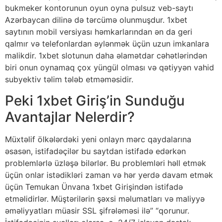
bukmeker kontorunun oyun oyna pulsuz veb-saytı
Azərbaycan dilinə də tərcümə olunmuşdur. 1xbet
saytının mobil versiyası həmkarlarından ən da geri
qalmır və telefonlardan əylənmək üçün uzun imkanlara
malikdir. 1xbet slotunun daha əlamətdar cəhətlərindən
biri onun oynamaq çox yüngül olması və qətiyyən vahid
subyektiv təlim tələb etməməsidir.
Peki 1xbet Giriş’in Sunduğu
Avantajlar Nelerdir?
Müxtəlif ölkələrdəki yeni onlayn mərc qaydalarına
əsasən, istifadəçilər bu saytdan istifadə edərkən
problemlərlə üzləşə bilərlər. Bu problemləri həll etmək
üçün onlar istədikləri zaman və hər yerdə davam etmək
üçün Temukan Ünvana 1xbet Girişindən istifadə
etməlidirlər. Müştərilərin şəxsi məlumatları və maliyyə
əməliyyatları müasir SSL şifrələməsi ilə” “qorunur.