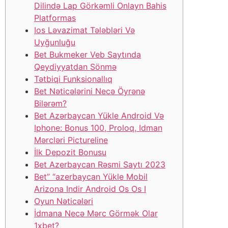
Dilində Lap Görkəmli Onlayn Bahis
Platformas
Ios Ləvazimat Tələbləri Və
Uyğunluğu
Bet Bukmeker Veb Saytında
Qeydiyyatdan Sönmə
Tətbiqi Funksionallıq
Bet Nəticələrini Necə Öyrənə
Bilərəm?
Bet Azərbaycan Yükle Android Və
Iphone: Bonus 100, Proloq, Idman
Mərcləri Pictureline
İlk Depozit Bonusu
Bet Azerbaycan Rəsmi Saytı 2023
Bet” “azerbaycan Yükle Mobil
Arizona Indir Android Os Os I
Oyun Nəticələri
İdmana Necə Mərc Görmək Olar
1xbet?