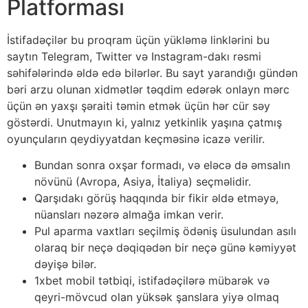
Platforması
İstifadəçilər bu proqram üçün yükləmə linklərini bu
saytın Telegram, Twitter və Instagram-dakı rəsmi
səhifələrində əldə edə bilərlər. Bu sayt yarandığı gündən
bəri arzu olunan xidmətlər təqdim edərək onlayn mərc
üçün ən yaxşı şəraiti təmin etmək üçün hər cür səy
göstərdi. Unutmayın ki, yalnız yetkinlik yaşına çatmış
oyunçuların qeydiyyatdan keçməsinə icazə verilir.
Bundan sonra oxşar formadı, və eləcə də əmsalın
növünü (Avropa, Asiya, İtaliya) seçməlidir.
Qarşıdakı görüş haqqında bir fikir əldə etməyə,
nüansları nəzərə almağa imkan verir.
Pul aparma vaxtları seçilmiş ödəniş üsulundan asılı
olaraq bir neçə dəqiqədən bir neçə günə kəmiyyət
dəyişə bilər.
1xbet mobil tətbiqi, istifadəçilərə mübarək və
qeyri-mövcud olan yüksək şanslara yiyə olmaq