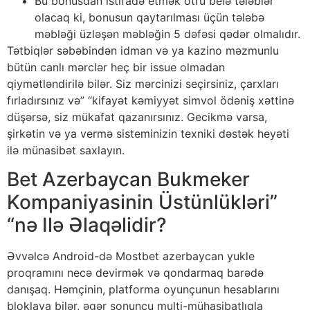
Bu bonusdan istifadə etmək ötrü belə tələblər
olacaq ki, bonusun qaytarılması üçün tələbə
məbləği üzləşən məbləğin 5 dəfəsi qədər olmalıdır.
Tətbiqlər səbəbindən idman və ya kazino məzmunlu
bütün canlı mərclər heç bir issue olmadan
qiymətləndirilə bilər. Siz mərcinizi seçirsiniz, çarxları
fırladırsınız və” “kifayət kəmiyyət simvol ödəniş xəttinə
düşərsə, siz mükafat qazanırsınız. Gecikmə varsa,
şirkətin və ya vermə sisteminizin texniki dəstək heyəti
ilə münasibət saxlayın.
Bet Azerbaycan Bukmeker
Kompaniyasinin Üstünlükləri”
“nə Ilə Əlaqəlidir?
Əvvəlcə Android-də Mostbet azerbaycan yukle
proqramını necə devirmək və qondarmaq barədə
danışaq. Həmçinin, platforma oyunçunun hesablarını
bloklaya bilər, əgər sonuncu multi-mühasibatlıqla