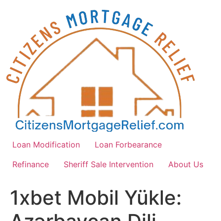
Skip
to
content
Loan Modification
Loan Forbearance
Refinance
Sheriff Sale Intervention
About Us
1xbet Mobil Yükle: