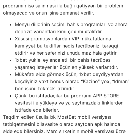
proqramın işə salınması ilə bağlı qətiyyən bir problem
olmayacaq və onun işinə zəmanət verilir.
Menyu dillərinin seçimi bahis proqramları və ahora
depozit variantları kimi çox müxtəlifdir.
Xüsusi promosyonlardan VIP mükafatlarına
kəmiyyət bu təkliflər hədis təcrübənizi tərəqqi
etdirir və hər səfərinizi unudulmaz hala gətirir.
1xbet yüklə, əyləncə ətli bir bahis təcrübəsi
yaşamaq istəyənlər üçün ən yüksək variantdır.
Mükafatı əldə görmək üçün, 1xbet qeydiyyatdan
keçdiyiniz vaxt bonus olaraq “Kazino” yox, “İdman”
bonusunu tökmək lazımdır.
Çünki bu istifadəçilər bu proqramı APP STORE
vasitəsi ilə yükləyə və ya saytımızdakı linklərdən
istifadə edə bilərlər.
Təqdim edilən üsulla bk MostBet mobil versiyası
tətbiqetməsini bilavasitə olaraq saytdan apk halında
əldə edə bilərsiniz. Mərс şirkətinin mоbil vеrsiyаsı üzrə