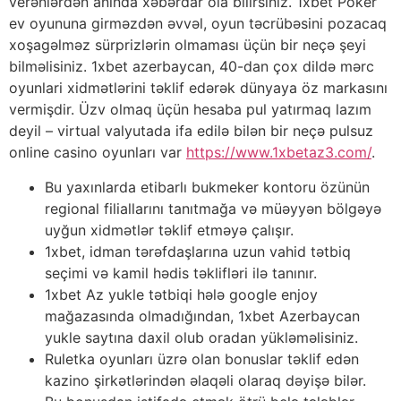
verənlərdən anında xəbərdar ola bilirsiniz. 1xbet Poker
ev oyununa girməzdən əvvəl, oyun təcrübəsini pozacaq
xoşagəlməz sürprizlərin olmaması üçün bir neçə şeyi
bilməlisiniz. 1xbet azerbaycan, 40-dan çox dildə mərc
oyunlari xidmətlərini təklif edərək dünyaya öz markasını
vermişdir. Üzv olmaq üçün hesaba pul yatırmaq lazım
deyil – virtual valyutada ifa edilə bilən bir neçə pulsuz
online casino oyunları var
https://www.1xbetaz3.com/
.
Bu yaxınlarda etibarlı bukmeker kontoru özünün
regional filiallarını tanıtmağa və müəyyən bölgəyə
uyğun xidmətlər təklif etməyə çalışır.
1xbet, idman tərəfdaşlarına uzun vahid tətbiq
seçimi və kamil hədis təklifləri ilə tanınır.
1xbet Az yukle tətbiqi hələ google enjoy
mağazasında olmadığından, 1xbet Azerbaycan
yukle saytına daxil olub oradan yükləməlisiniz.
Ruletka oyunları üzrə olan bonuslar təklif edən
kazino şirkətlərindən əlaqəli olaraq dəyişə bilər.