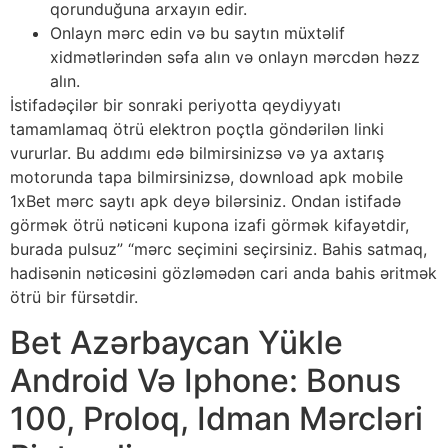
qorunduğuna arxayın edir.
Onlayn mərc edin və bu saytın müxtəlif
xidmətlərindən səfa alın və onlayn mərcdən həzz
alın.
İstifadəçilər bir sonraki periyotta qeydiyyatı
tamamlamaq ötrü elektron poçtla göndərilən linki
vururlar. Bu addımı edə bilmirsinizsə və ya axtarış
motorunda tapa bilmirsinizsə, download apk mobile
1xBet mərc saytı apk deyə bilərsiniz. Ondan istifadə
görmək ötrü nəticəni kupona izafi görmək kifayətdir,
burada pulsuz” “mərc seçimini seçirsiniz. Bahis satmaq,
hadisənin nəticəsini gözləmədən cari anda bahis əritmək
ötrü bir fürsətdir.
Bet Azərbaycan Yükle
Android Və Iphone: Bonus
100, Proloq, Idman Mərcləri