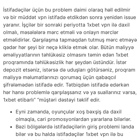
İstifadəçilər üçün bu problem daimi olaraq həll edilmir
və bir müddət vpn istifadə etdikdən sonra yenidən issue
yaranır. İşçilər bir sonraki periyotta 1xbet vpn ilə daxil
olmalı, məsələlərə mərc etməli və onlayn mərclər
etməlidirlər. Qarşılaşma tapmaqdan tutmuş mərc etməyə
qədər hər şeyi bir neçə kliklə etmək olar. Bütün maliyyə
əməliyyatlarının təhlükəsiz olmasını təmin edən 1xbet
proqramında təhlükəsizlik hər şeydən üstündür. İstər
depozit etsəniz, istərsə də uduşları götürsəniz, proqram
maliyyə məlumatlarınızı qorumaq üçün qabaqcıl
şifrələmədən istifadə edir. Tətbiqdən istifadə edərkən
hər hansı problemlə qarşılaşsanız və ya suallarınız varsa,
1xbet etibarlı” “müştəri dəstəyi təklif edir.
Eyni zamanda, oyunçular xoş bəxşiş da daxil
olmaqla, cari promosyonlardan yararlana bilərlər.
Bəzi bölgələrdə istifadəçilərin giriş problemi landa
bilər və bu halda istifadəçilər 1xbet vpn ilə bu