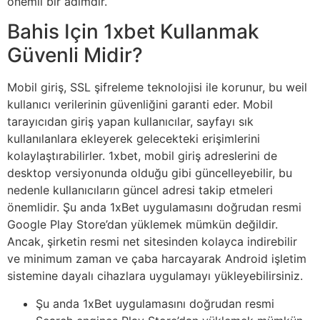
önemli bir adımdır.
Bahis Için 1xbet Kullanmak
Güvenli Midir?
Mobil giriş, SSL şifreleme teknolojisi ile korunur, bu weil
kullanıcı verilerinin güvenliğini garanti eder. Mobil
tarayıcıdan giriş yapan kullanıcılar, sayfayı sık
kullanılanlara ekleyerek gelecekteki erişimlerini
kolaylaştırabilirler. 1xbet, mobil giriş adreslerini de
desktop versiyonunda olduğu gibi güncelleyebilir, bu
nedenle kullanıcıların güncel adresi takip etmeleri
önemlidir. Şu anda 1xBet uygulamasını doğrudan resmi
Google Play Store’dan yüklemek mümkün değildir.
Ancak, şirketin resmi net sitesinden kolayca indirebilir
ve minimum zaman ve çaba harcayarak Android işletim
sistemine dayalı cihazlara uygulamayı yükleyebilirsiniz.
Şu anda 1xBet uygulamasını doğrudan resmi