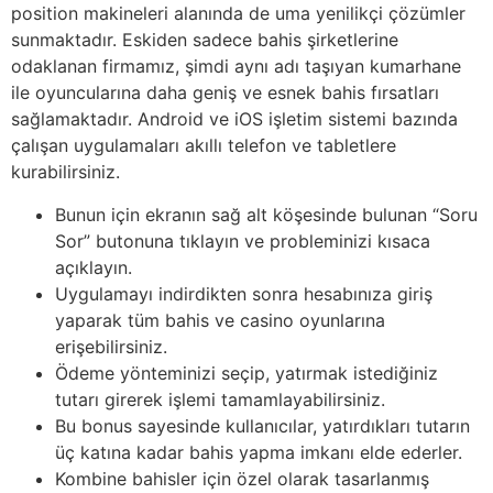
position makineleri alanında de uma yenilikçi çözümler
sunmaktadır. Eskiden sadece bahis şirketlerine
odaklanan firmamız, şimdi aynı adı taşıyan kumarhane
ile oyuncularına daha geniş ve esnek bahis fırsatları
sağlamaktadır. Android ve iOS işletim sistemi bazında
çalışan uygulamaları akıllı telefon ve tabletlere
kurabilirsiniz.
Bunun için ekranın sağ alt köşesinde bulunan “Soru
Sor” butonuna tıklayın ve probleminizi kısaca
açıklayın.
Uygulamayı indirdikten sonra hesabınıza giriş
yaparak tüm bahis ve casino oyunlarına
erişebilirsiniz.
Ödeme yönteminizi seçip, yatırmak istediğiniz
tutarı girerek işlemi tamamlayabilirsiniz.
Bu bonus sayesinde kullanıcılar, yatırdıkları tutarın
üç katına kadar bahis yapma imkanı elde ederler.
Kombine bahisler için özel olarak tasarlanmış