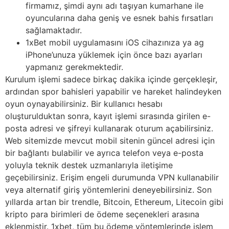
firmamız, şimdi aynı adı taşıyan kumarhane ile
oyuncularına daha geniş ve esnek bahis fırsatları
sağlamaktadır.
1xBet mobil uygulamasını iOS cihazınıza ya ag
iPhone’unuza yüklemek için önce bazı ayarları
yapmanız gerekmektedir.
Kurulum işlemi sadece birkaç dakika içinde gerçekleşir,
ardından spor bahisleri yapabilir ve hareket halindeyken
oyun oynayabilirsiniz. Bir kullanıcı hesabı
oluşturulduktan sonra, kayıt işlemi sırasında girilen e-
posta adresi ve şifreyi kullanarak oturum açabilirsiniz.
Web sitemizde mevcut mobil sitenin güncel adresi için
bir bağlantı bulabilir ve ayrıca telefon veya e-posta
yoluyla teknik destek uzmanlarıyla iletişime
geçebilirsiniz. Erişim engeli durumunda VPN kullanabilir
veya alternatif giriş yöntemlerini deneyebilirsiniz. Son
yıllarda artan bir trendle, Bitcoin, Ethereum, Litecoin gibi
kripto para birimleri de ödeme seçenekleri arasına
eklenmiştir. 1xbet, tüm bu ödeme yöntemlerinde işlem