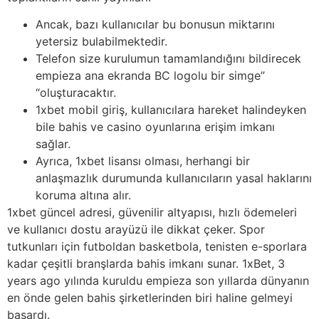
Ancak, bazı kullanıcılar bu bonusun miktarını
yetersiz bulabilmektedir.
Telefon size kurulumun tamamlandığını bildirecek
empieza ana ekranda BC logolu bir simge”
“oluşturacaktır.
1xbet mobil giriş, kullanıcılara hareket halindeyken
bile bahis ve casino oyunlarına erişim imkanı
sağlar.
Ayrıca, 1xbet lisansı olması, herhangi bir
anlaşmazlık durumunda kullanıcıların yasal haklarını
koruma altına alır.
1xbet güncel adresi, güvenilir altyapısı, hızlı ödemeleri
ve kullanıcı dostu arayüzü ile dikkat çeker. Spor
tutkunları için futboldan basketbola, tenisten e-sporlara
kadar çeşitli branşlarda bahis imkanı sunar. 1xBet, 3
years ago yılında kuruldu empieza son yıllarda dünyanın
en önde gelen bahis şirketlerinden biri haline gelmeyi
başardı.