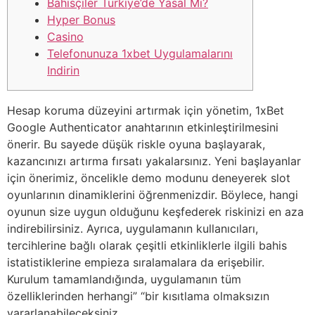
Bahisçiler Türkiye’de Yasal Mı?
Hyper Bonus
Casino
Telefonunuza 1xbet Uygulamalarını
Indirin
Hesap koruma düzeyini artırmak için yönetim, 1xBet
Google Authenticator anahtarının etkinleştirilmesini
önerir. Bu sayede düşük riskle oyuna başlayarak,
kazancınızı artırma fırsatı yakalarsınız. Yeni başlayanlar
için önerimiz, öncelikle demo modunu deneyerek slot
oyunlarının dinamiklerini öğrenmenizdir. Böylece, hangi
oyunun size uygun olduğunu keşfederek riskinizi en aza
indirebilirsiniz. Ayrıca, uygulamanın kullanıcıları,
tercihlerine bağlı olarak çeşitli etkinliklerle ilgili bahis
istatistiklerine empieza sıralamalara da erişebilir.
Kurulum tamamlandığında, uygulamanın tüm
özelliklerinden herhangi” “bir kısıtlama olmaksızın
yararlanabileceksiniz.