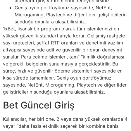
alternatif giriş yöntemlerini deneyebilirsiniz.
Geniş oyun portföyümüz sayesinde, NetEnt,
Microgaming, Playtech ve diğer lider geliştiricilerin
sunduğu oyunlara ulaşabilirsiniz.
1xBet, lisanslı bir program olarak tüm işlemlerinizi en
yüksek güvenlik standartlarıyla korur. Gelişmiş rastgele
sayı üreteçleri, şeffaf RTP oranları ve denetimli yazılım
altyapısı sayesinde adil ve güvenilir bir oyun deneyimi
sunulur. Para çekme işlemleri, tam” “kimlik doğrulaması
ve gerekli belgelerin sunulmasıyla gerçekleştirilir. Bu
süreç, hızlı ve güvenilir ödeme sistemleri sayesinde en
kısa sürede tamamlanır. Geniş oyun portföyümüz
sayesinde, NetEnt, Microgaming, Playtech ve diğer lider
geliştiricilerin sunduğu oyunlara ulaşabilirsiniz.
Bet Güncel Giriş
Kullanıcılar, her biri one. 2 veya daha yüksek oranlarda 4
veya” “daha fazla etkinlik seçerek bir kombine bahis