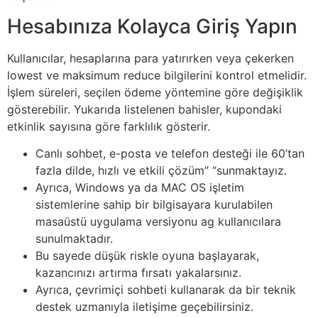
Hesabınıza Kolayca Giriş Yapın
Kullanıcılar, hesaplarına para yatırırken veya çekerken
lowest ve maksimum reduce bilgilerini kontrol etmelidir.
İşlem süreleri, seçilen ödeme yöntemine göre değişiklik
gösterebilir. Yukarıda listelenen bahisler, kupondaki
etkinlik sayısına göre farklılık gösterir.
Canlı sohbet, e-posta ve telefon desteği ile 60’tan
fazla dilde, hızlı ve etkili çözüm” “sunmaktayız.
Ayrıca, Windows ya da MAC OS işletim
sistemlerine sahip bir bilgisayara kurulabilen
masaüstü uygulama versiyonu ag kullanıcılara
sunulmaktadır.
Bu sayede düşük riskle oyuna başlayarak,
kazancınızı artırma fırsatı yakalarsınız.
Ayrıca, çevrimiçi sohbeti kullanarak da bir teknik
destek uzmanıyla iletişime geçebilirsiniz.