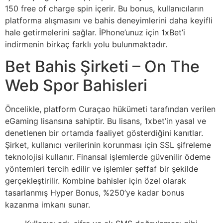
150 free of charge spin içerir. Bu bonus, kullanıcıların
platforma alışmasını ve bahis deneyimlerini daha keyifli
hale getirmelerini sağlar. İPhone’unuz için 1xBet’i
indirmenin birkaç farklı yolu bulunmaktadır.
Bet Bahis Şirketi – On The
Web Spor Bahisleri
Öncelikle, platform Curaçao hükümeti tarafından verilen
eGaming lisansına sahiptir. Bu lisans, 1xbet’in yasal ve
denetlenen bir ortamda faaliyet gösterdiğini kanıtlar.
Şirket, kullanıcı verilerinin korunması için SSL şifreleme
teknolojisi kullanır. Finansal işlemlerde güvenilir ödeme
yöntemleri tercih edilir ve işlemler şeffaf bir şekilde
gerçekleştirilir. Kombine bahisler için özel olarak
tasarlanmış Hyper Bonus, %250’ye kadar bonus
kazanma imkanı sunar.