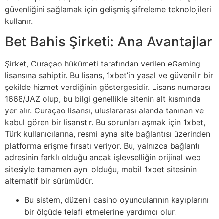
güvenliğini sağlamak için gelişmiş şifreleme teknolojileri
kullanır.
Bet Bahis Şirketi: Ana Avantajlar
Şirket, Curaçao hükümeti tarafından verilen eGaming
lisansına sahiptir. Bu lisans, 1xbet’in yasal ve güvenilir bir
şekilde hizmet verdiğinin göstergesidir. Lisans numarası
1668/JAZ olup, bu bilgi genellikle sitenin alt kısmında
yer alır. Curaçao lisansı, uluslararası alanda tanınan ve
kabul gören bir lisanstır. Bu sorunları aşmak için 1xbet,
Türk kullanıcılarına, resmi ayna site bağlantısı üzerinden
platforma erişme fırsatı veriyor. Bu, yalnızca bağlantı
adresinin farklı olduğu ancak işlevselliğin orijinal web
sitesiyle tamamen aynı olduğu, mobil 1xbet sitesinin
alternatif bir sürümüdür.
Bu sistem, düzenli casino oyuncularının kayıplarını
bir ölçüde telafi etmelerine yardımcı olur.