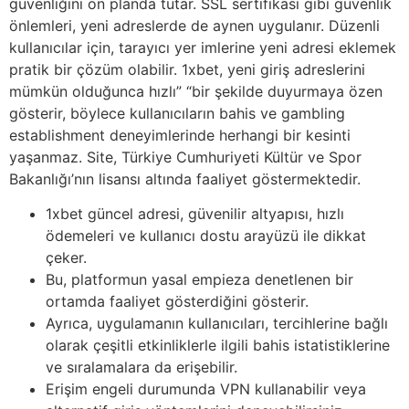
güvenliğini ön planda tutar. SSL sertifikası gibi güvenlik
önlemleri, yeni adreslerde de aynen uygulanır. Düzenli
kullanıcılar için, tarayıcı yer imlerine yeni adresi eklemek
pratik bir çözüm olabilir. 1xbet, yeni giriş adreslerini
mümkün olduğunca hızlı” “bir şekilde duyurmaya özen
gösterir, böylece kullanıcıların bahis ve gambling
establishment deneyimlerinde herhangi bir kesinti
yaşanmaz. Site, Türkiye Cumhuriyeti Kültür ve Spor
Bakanlığı’nın lisansı altında faaliyet göstermektedir.
1xbet güncel adresi, güvenilir altyapısı, hızlı
ödemeleri ve kullanıcı dostu arayüzü ile dikkat
çeker.
Bu, platformun yasal empieza denetlenen bir
ortamda faaliyet gösterdiğini gösterir.
Ayrıca, uygulamanın kullanıcıları, tercihlerine bağlı
olarak çeşitli etkinliklerle ilgili bahis istatistiklerine
ve sıralamalara da erişebilir.
Erişim engeli durumunda VPN kullanabilir veya