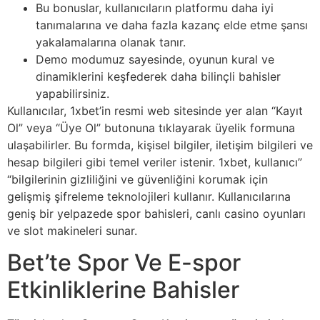
Bu bonuslar, kullanıcıların platformu daha iyi
tanımalarına ve daha fazla kazanç elde etme şansı
yakalamalarına olanak tanır.
Demo modumuz sayesinde, oyunun kural ve
dinamiklerini keşfederek daha bilinçli bahisler
yapabilirsiniz.
Kullanıcılar, 1xbet’in resmi web sitesinde yer alan “Kayıt
Ol” veya “Üye Ol” butonuna tıklayarak üyelik formuna
ulaşabilirler. Bu formda, kişisel bilgiler, iletişim bilgileri ve
hesap bilgileri gibi temel veriler istenir. 1xbet, kullanıcı”
“bilgilerinin gizliliğini ve güvenliğini korumak için
gelişmiş şifreleme teknolojileri kullanır. Kullanıcılarına
geniş bir yelpazede spor bahisleri, canlı casino oyunları
ve slot makineleri sunar.
Bet’te Spor Ve E-spor
Etkinliklerine Bahisler